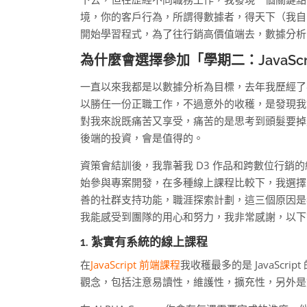
境，你的客戶行為，所謂得數據者，得天下（我自
開始學習程式，為了往行銷高價值端去，數據分析
為什麼會選擇參加「
學期二：JavaSc
一直以來我都是以數據分析為目標，去年我歷經了
以勝任一份正職工作，不過意外的收穫，是發現我
對我來說既痛苦又享受，痛苦的是思考到頭髮要掉
後端的投資，會是值得的。
資策會結訓後，我靠著我 D3 作品和跨數位行
始參與專案開發，在多種線上課程比較下，我選擇了 
善的社群支持功能，職涯探索計劃，這三個原因是
我能感受到團隊的用心和努力，我非常感謝，以下
1. 紮實有系統的線上課程
在
JavaScript 前端課程
我收穫最多的是 JavaScr
觀念，包括注意易讀性，維護性，擴充性，另外是前端框