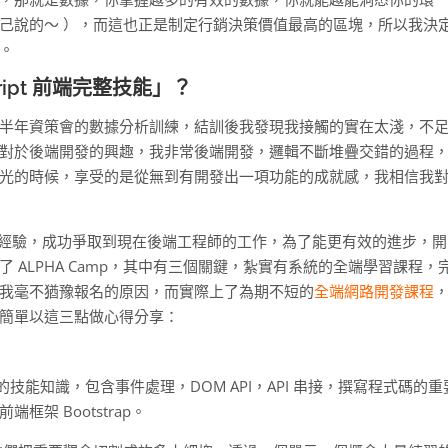
己說的～ ），而這也正是制定行銷決策價值最高的區塊，所以我決
。
ript 前端完整技能
」？
半年資策會的數據分析訓練，結訓後我發現我接觸的實在太淺，不
對於後端開發的興趣，我非常後端開發，邏輯不斷堆疊交錯的過程
光的時候，享受的是從無到有開發出一項功能的成就感，我相信我
銷的經驗，成功爭取到現在後端工程師的工作，為了能更有效的進步，開
ALPHA Camp，其中有三個關鍵，紮實有系統的全端學習課程，
我毫不猶豫報名的原因，而實際上了為期不短的
全端網路開發課程
簡單以這三點做心得分享：
ipt 的技能知識，包含事件處理，DOM API，API 串接，撰寫程式碼的重
架 Bootstrap。