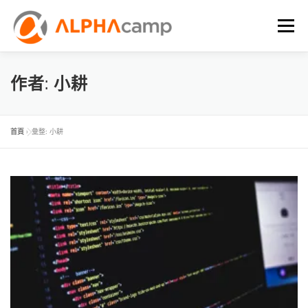
選單
首頁
課程內容
學習體驗
成效
BLOG
作者:
小耕
FAQ
首頁
»
彙整: 小耕