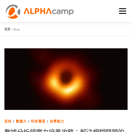
選單
首頁
»
Blog
首頁
課程內容
學習體驗
成效
BLOG
FAQ
其他
/
數據力
/
科技職涯
/
自學能力
數據分析師實力培養攻略：解決模糊問題的