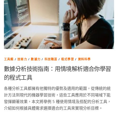
工具類
/
技術力
/
數據力
/
科技職涯
/
程式學習
/
資料科學
數據分析技術指南：用情境解析適合你學習
的程式工具
各種分析工具都擁有他獨特的優勢及適用的範圍，從傳統的統
計方法到現代的機器學習技術，這些工具應用於不同場域下能
發揮顯著效果，本文將舉例 5 種使用情境及搭配的分析工具，
介紹如何根據具體需求選擇適合的工具來實現分析目標。