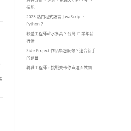
享
技能
2023 熱門程式語言 JavaScript、
Python？
軟體工程師薪水多高？台灣 IT 業年薪
0
行情
Side Project 作品集怎麼做？適合新手
的題目
分
轉職工程師，挑戰賽帶你直達面試關
言
基