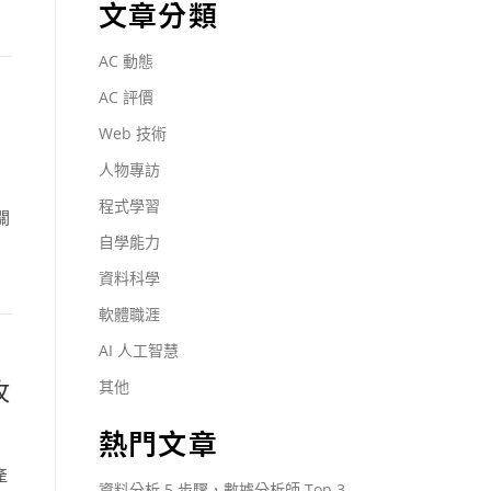
文章分類
AC 動態
AC 評價
Web 技術
人物專訪
程式學習
關
自學能力
四
資料科學
軟體職涯
AI 人工智慧
攻
其他
熱門文章
產
資料分析 5 步驟，數據分析師 Top 3