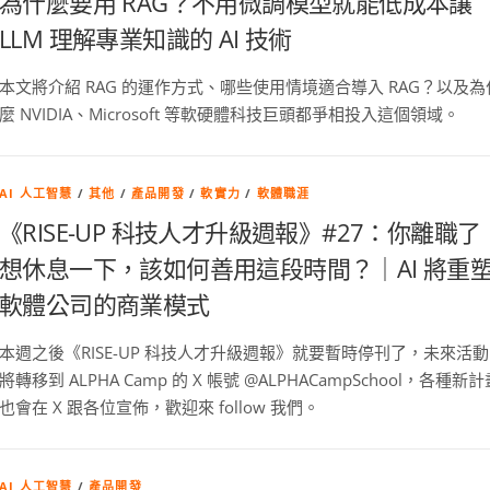
為什麼要用 RAG？不用微調模型就能低成本讓
LLM 理解專業知識的 AI 技術
本文將介紹 RAG 的運作方式、哪些使用情境適合導入 RAG？以及為
麼 NVIDIA、Microsoft 等軟硬體科技巨頭都爭相投入這個領域。
AI 人工智慧
/
其他
/
產品開發
/
軟實力
/
軟體職涯
《RISE-UP 科技人才升級週報》#27：你離職了
想休息一下，該如何善用這段時間？｜AI 將重
軟體公司的商業模式
本週之後《RISE-UP 科技人才升級週報》就要暫時停刊了，未來活動
將轉移到 ALPHA Camp 的 X 帳號 @ALPHACampSchool，各種新計
也會在 X 跟各位宣佈，歡迎來 follow 我們。
AI 人工智慧
/
產品開發