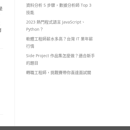
資料分析 5 步驟，數據分析師 Top 3
是
技能
而
2023 熱門程式語言 JavaScript、
透
Python？
釋
軟體工程師薪水多高？台灣 IT 業年薪
行情
Side Project 作品集怎麼做？適合新手
的題目
轉職工程師，挑戰賽帶你直達面試關
頁