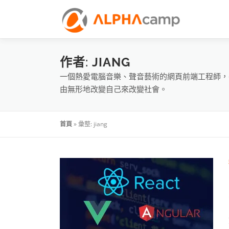
作者:
JIANG
一個熱愛電腦音樂、聲音藝術的網頁前端工程師，
由無形地改變自己來改變社會。
首頁
»
彙整: jiang