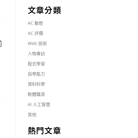
架
文章分類
AC 動態
AC 評價
前
Web 技術
人物專訪
程式學習
脈
自學能力
，
重
資料科學
軟體職涯
AI 人工智慧
其他
挑
熱門文章