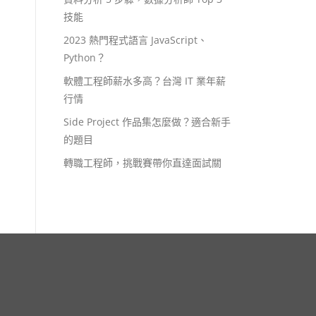
技能
2023 熱門程式語言 JavaScript、
Python？
軟體工程師薪水多高？台灣 IT 業年薪
行情
Side Project 作品集怎麼做？適合新手
的題目
轉職工程師，挑戰賽帶你直達面試關