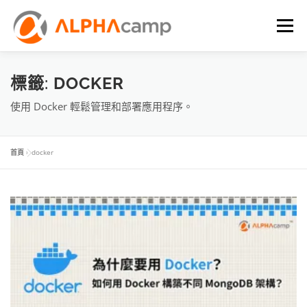
選單
首頁
課程內容
學習體驗
成效
BLOG
標籤:
DOCKER
使用 Docker 輕鬆管理和部署應用程序。
FAQ
首頁
»
docker