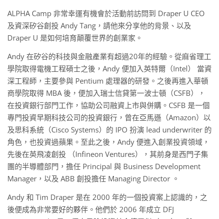
ALPHA Camp 非常幸運有機會於活動前訪問到 Draper U CEO
及資深矽谷創投 Andy Tang，請他來分享他的背景、以及
Draper U 是如何培育顛覆世界的創業家。
Andy 在矽谷的科技與金融產業有超過20年的經驗。從麻省理工
學院取得電機工程碩士之後，Andy 便加入英特爾（Intel） 當資
深工程師，主要參與 Pentium 處理器的研發。之後再進入華頓
商學院取得 MBA 後，便加入瑞士信貸第一波士頓（CSFB），
在投資銀行部門工作，協助公司融資上市與併購。CSFB 是一個
專門投資早期科技公司的投資銀行，曾在亞馬遜（Amazon）以
及思科系統（Cisco Systems）的 IPO 扮演 lead underwriter 的
角色，也投資過蘋果。至此之後，Andy 便進入創業投資領域，
先後在英飛凌創投 （Infineon Ventures），其前身是西門子集
團的半導體部門，擔任 Principal 與 Business Development
Manager，以及 ABB 創投擔任 Managing Director 。
Andy 和 Tim Draper 是在 2000 年的一個投資案上認識的，之
後便成為非常要好的夥伴。他們於 2006 年成立 DFJ