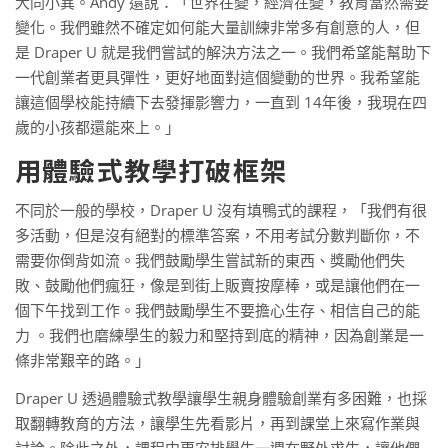
大同小異。Andy 還說：「世界在變，經濟在變，教育當然需要
變化。我們雖然不確定如何能大量訓練非常多有創意的人，但
是 Draper U 就是我們嘗試的解決方法之一。我們希望能幫助下
一代創業者更具彈性，更好地面對這個變動的世界。我希望能
讓這個學校能持續下去發揮影響力，一直到 14年後，我現在四
歲的小孩都還能來上。」
用體驗式教學打破框架
不同於一般的學校，Draper U 沒有填鴨式的課程，「我們有很
多活動，但是沒有絕對的標準答案，不用考試分數判斷你，不
需要你倒背如流。我們鼓勵學生嘗試新的東西、獎勵他們失
敗、鼓勵他們瘋狂，像是到街上販賣按摩棒，或是讓他們在一
個下午找到工作。我們鼓勵學生不要擔心生存、相信自己的能
力 。我們也磨練學生的毅力和堅持到底的精神，因為創業是一
條非常艱辛的路。」
Draper U 透過體驗式教學讓學生親身體驗創業有多困難，也採
取翻轉教育的方法，讓學生先看影片，再到課堂上來寫作業與
討論。除此之外，課程中更安排學生一週在野外求生，讓他們