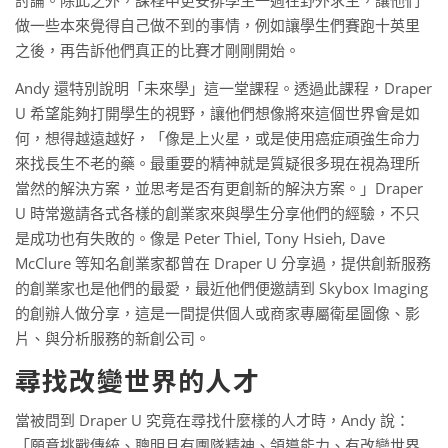
做一些本來覺得自己做不到的事情，例如讓學生們賽跑十英里
之後，再告訴他們真正的比賽才剛剛開始。
Andy 還特別說明「未來學」這一堂課程。透過此課程，Draper
U 希望能夠打開學生的視野，讓他們想像將來這個世界會是如
何，想得越遠越好，「像是上火星，或是使用癌症頑強生命力
來找長生不老的藥。最重要的精神就是質疑很多現在視為理所
當然的解決方案，並思考是否有更創新的解決方案。」Draper
U 時常邀請各式各樣的創業家來與學生分享他們的經驗，不只
是成功也有失敗的。像是 Peter Thiel, Tony Hsieh, Dave
McClure 等知名創業家都曾在 Draper U 分享過，提供創新服務
的創業家也是他們的最愛，最近他們便邀請到 Skybox Imaging
的創辦人做分享，這是一間提供個人或商家專屬衛星圖像、影
片、與分析服務的新創公司。
尋找改變世界的人才
當被問到 Draper U 究竟在尋找什麼樣的人才時，Andy 說：
「願意挑戰傳統、聰明且有團隊精神、領導能力、有改變世界