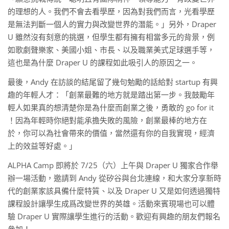
的理想的人。我們不會去看學歷，因為對我們而言，光看學歷
是無法判斷一個人的實力與改變世界的潛能。」另外，Draper
U 雖然沒有刻意的挑選，但學生都有擁有相當多元的背景，例
如歌劇聲樂家、美國小姐、市長、以及職業美式足球選手等，
這也是為什麼 Draper U 的課程如此吸引人的原因之一。
最後，Andy 在訪談的結尾留了幾句勉勵的話給對 startup 有興
趣的年輕人才：「創業最難的地方就是踏出第一步。我鼓勵年
輕人如果真的想清楚你是為什麼而創業之後，勇敢的 go for it
！因為年輕時你絕對能承擔失敗的風險，創業最棒的地方在
於，你可以為社會帶來的價值，當然還有你的自我實現，經濟
上的效益等好處。」
ALPHA Camp 即將於 7/25（六）上午與 Draper U 獨家合作舉
辦一場活動，邀請到 Andy 從矽谷與台北連線，和大家分享新時
代的創業家該具備什麼特質、以及 Draper U 又是如何透過獨特
課程設計讓學生成爲改變世界的英雄。活動來賓現場也可以體
驗 Draper U 實際讓學生進行的活動。歡迎有興趣的朋友們報名