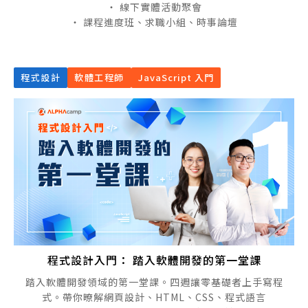
・ 線下實體活動聚會
・ 課程進度班、求職小組、時事論壇
程式設計
軟體工程師
JavaScript 入門
程式設計入門： 踏入軟體開發的第一堂課
踏入軟體開發領域的第一堂課。四週讓零基礎者上手寫程
式。帶你暸解網頁設計、HTML、CSS、程式語言