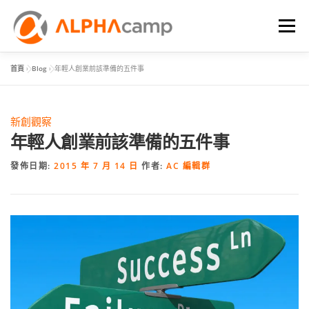
選單
首頁
»
Blog
»
年輕人創業前該準備的五件事
首頁
課程內容
學習體驗
成效
BLOG
新創觀察
FAQ
年輕人創業前該準備的五件事
發佈日期:
2015 年 7 月 14 日
作者:
AC 編輯群