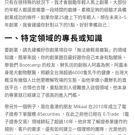
只有在很特殊的狀況下，我才會鼓勵年輕人馬上創業，大部份
的年輕人都還是需要一段時間的磨練，累積足夠的經驗才具備
創業成功的條件。如果你是25歲上下的年輕人，想在未來3~5
年創業，我會建議你針對以下的5點，好好準備自己：
一、特定領域的專長或知識
要創業，請先建備好你創業項目中「無法被輕易複製」的領域
知識，簡單來說，你的創業題目最好跟你自己本身有點關係。
舉我們 Bootcamp 的校友、鮮乳坊的創辦人阿嘉為例，阿嘉本
身是大動物獸醫，照顧全台灣超過6000隻乳牛的健康，台灣大
概沒有幾個人比他更瞭解牧場的生態，由他來做小農鮮乳的直
送平台，合情也合理，重點是別人很難進入這個領域，他本身
的專業就已經建立了很高的進入門檻。
舉另外一個例子，我在香港的朋友 Mikaal 在2010年成立了電
子證券下單服務 8Securities ，在此之前他已經在 E-Trade （電
子證券交易）領域耕耘了超過10年，他非常了解證券業運作的
規則、客戶的需求，還有如何建立一個理想的團隊，光是他的