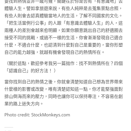
要找到熱情並非一蹴可幾，關鍵在於你是否有「有意識地」去
體驗人生。譬如拿旅遊來說，有些人純粹是去蒐集景點合照，
有些人則會去認真體驗當地人的生活，了解不同國家的文化。
「把生活當例行公事」的人跟「有意識去體驗人生」的人，這
兩種人的差別會越來愈明顯，如果你願意跳出自己的舒適圈去
接受不同的挑戰，或過不一樣的生活，你會漸漸發現自己適合
什麼，不適合什麼，也認清到什麼對自己是重要的，當你形塑
自己的能力越強，就越有機會發現自己的熱情所在。
（關於這點，歡迎參考我另一篇拙作：找不到熱情所在？四個
「認識自己」的好方法！ ）
當你找到自己的熱情之後，你就會清楚知道自己想為世界帶來
什麼樣的影響或改變，唯有清楚認知這一點，你才能堅強面對
排山倒海而來的壓力，同時也讓你可以保持專注，不容易在創
業的路上迷失方向。
Photo credit: StockMonkeys.com