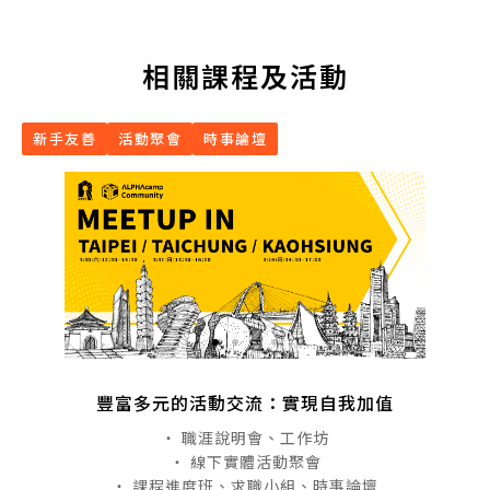
相關課程及活動
新手友善
活動聚會
時事論壇
豐富多元的活動交流：實現自我加值
・ 職涯說明會、工作坊
・ 線下實體活動聚會
・ 課程進度班、求職小組、時事論壇