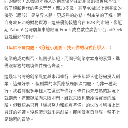
同的優勢，20幾歲年輕人的創業優勢在於創業的機會成本低、
較了解新世代的需求等等，而30多歲，甚至40歲以上創業家的
優勢（應該） 是業界人脈，更成熟的心態，對產業的了解，跟
自身較充沛的財務資源。這些優勢較適合在 B2B 的市場，像近
期 Yahoo! 台灣前董事總經理 Frank 成立數位廣告平台 adGeek
就是最好的例子。
（
年齡不是問題，3分鐘小測驗，找到你的程式自學入口
）
創業的成功與否，無關乎年紀，而關乎創業家本身的素質、準
備跟客觀的環境條件是否齊全。
這幾年台灣的創業風氣越來越盛行，許多年輕人也紛紛投入創
業，這是好事， 但創業的本質應該是解決問題，而非一種流
行，我看到很多年輕人在還沒準備好、條件尚未成熟的狀況下
就創業，這無疑是向失敗叩門，雖說失敗也能獲得寶貴的經
驗，但我認為只有「經過努力和認真準備」的失敗才稱得上是
最好的老師。沒想清楚就出來創業，那叫做有勇無謀，稱不上
是聰明的冒險。