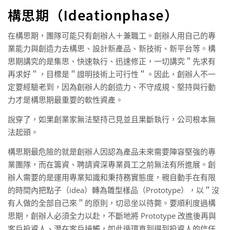
構思期（Ideationphase）
在構思期，團隊可能只有創辦人＋兼職工。創辦人用自己的專
業能力與創造力去構思、設計新產品、新技術、新平台等。構
思期講究的是集思、快速執行、迅速修正，一切講究＂先求有
再求好＂，目標是＂證明技術上可行性＂。因此，創辦人不一
定要經驗老到，因為創辦人的創造力、不守成規、堅持與行動
力才是構思期最重要的軟性資產。
說穿了，如果創業家無法堅持己見並且果斷執行，公司根本無
法起頭。
構思期最危險的就是創辦人因認為產品未來需要陣容堅強的專
業團隊，而在籌資、聘請資深專業員工之前無法有所進展。創
辦人需要的是運用專業知識和秉持務實態度，親自動手在有限
的時間內把點子（idea）轉為雛型樣品（Prototype），以＂沒
有人做的全部自己來＂的原則，切忌坐以待斃。要順利度過構
思期，創辦人必須全力以赴，不斷地將 Prototype 改進後再與
客戶投資人、潛在客戶接觸，如此循環直到得到投資人的信任