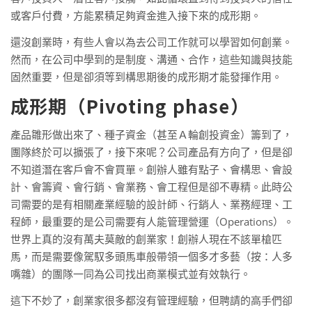
或客戶付費，方能累積足夠資金進入接下來的成形期。
還沒創業時，有些人會以為去公司工作就可以學習如何創業。
然而，在公司中學到的是制度、溝通、合作，這些知識與技能
固然重要，但是卻須等到構思期後的成形期才能發揮作用。
成形期（Pivoting phase）
產品雛形做出來了、種子資金（甚至Ａ輪創投資金）籌到了，
團隊終於可以擴張了，接下來呢？公司產品有方向了，但是卻
不知道潛在客戶會不會買單。創辦人雖有點子、會構思、會設
計、會籌資、會行銷、會業務、會工程但是卻不專精。此時公
司需要的是有相關產業經驗的設計師、行銷人、業務經理、工
程師，最重要的是公司需要有人能管理營運（Operations）。
世界上真的沒有萬夫莫敵的創業家！創辦人現在不該單槍匹
馬，而是需要像駕馭多頭馬車般帶領一個多才多藝（按：人多
嘴雜）的團隊一同為公司找出商業模式並有效執行。
這下不妙了，創業家很多都沒有管理經驗，但聘請的高手們卻