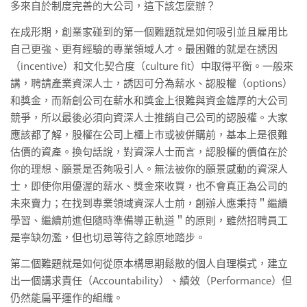
多來自於制度完善的大公司，這下該怎麼辦？
在成形期，創業家碰到的第一個難題就是如何吸引並且雇用比
自己更強、更有經驗的專業領域人才。最困難的就是在誘因
（incentive）和文化契合度（culture fit）中取得平衡。一般來
講，聘請產業資深人士，誘因可分為薪水、認股權（options）
和獎金，而新創公司在薪水和獎金上很難與資金雄厚的大公司
競爭，所以最後必須向資深人士推銷自己公司的認股權。大家
應該都了解，股權在公司上櫃上市或被併購前，基本上是很難
估價的資產。換句話說，對資深人士而言，認股權的價值在於
你的理想、願景是否夠吸引人。無法被你的願景感動的資深人
士，即使你用優渥的薪水、獎金來收買，也不會真正為公司的
未來賣力；在找到專業領域資深人士前，創辦人應秉持＂繼續
學習、繼續前進但隨時準備導正軌道＂的原則，雖然招聘員工
是寧缺勿濫，但也切忌等待之餘原地踏步。
第二個難題就是如何從原本構思期鬆散的個人自理模式，建立
出一個講求責任（Accountability）、績效（Performance）但
仍然能扁平運作的組織。