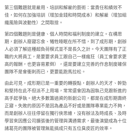
第三個難題就是雇用、培訓和解雇的藝術：當責任和績效不
佳，如何在加強培訓（增加金錢和時間成本）和解雇（增加組
織風險與波動性）之間取捨。
第四個難題則是健康、個人時間和福利制度的建立。在構思
期，創辦人廢寢忘食、犧牲睡眠在所不惜，到了成形期，創辦
人必須了解這種超負荷模式並不是長久之計。今天團隊有了正
職的大將員工，是要要求員工跟自己一樣瘋狂（員工會要求更
高的報酬，也更容易累倒），還是要建立完善的作息制度確保
團隊不是會衝刺而已，更要能跑馬拉松。
由此可見，成形期已是一重要的轉捩點，創辦人的天才、幹勁
和堅持在此不但派不上用場，常常還會因為固執己見跟新進的
高手起爭執。絕大多數籌過資的新創公司，都是在成形期壽終
正寢。失敗的原因不是因為產品不好或是團隊專業能力不夠，
而是創辦人往往停留在獨行俠思維，沒有辦法及時成長、及時
學習來因應公司擴張後的管理與溝通需求，最後演變成為十位
諸葛亮的團隊被管理無能搞成只有五位臭皮匠的效率。