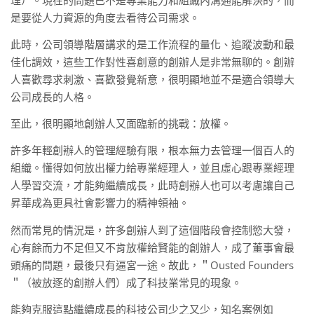
理）。現在的問題已不是專業能力和組織內溝通能解決的，而
是要從人力資源的角度去看待公司需求。
此時，公司領導階層講求的是工作流程的量化、追蹤波動和最
佳化調效，這些工作對性喜創意的創辦人是非常無聊的。創辦
人喜歡尋求刺激、喜歡發覺新意，很明顯地並不是適合領導大
公司成長的人格。
至此，很明顯地創辦人又面臨新的挑戰：放權。
許多年輕創辦人的管理經驗有限，根本無力去管理一個百人的
組織。懂得如何放出權力給專業經理人，並且虛心跟專業經理
人學習交流，才能夠繼續成長，此時創辦人也可以考慮讓自己
昇華成為更具社會影響力的精神領袖。
然而常見的情況是，許多創辦人到了這個階段會控制慾大發，
心有餘而力不足但又不肯放權給賢能的創辦人，成了董事會最
頭痛的問題，最後只有逼宮一途。故此，＂Ousted Founders
＂（被放逐的創辦人們）成了科技業常見的現象。
能夠克服這點繼續成長的科技公司少之又少，知名案例如