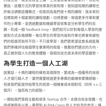
實說，這種方式的學習效果真的很有限。我知道短期的課程也
許無法調整這種模式，但是因為我們是十周的課程，我未來的
目標是將十個星期的課程規劃，切得更細，穿插更多作業和實
作的小專案，並透過數據和機器學習收集並分析學生們的反
饋，形成一個 feedback loop，我們就可以針對每個人學習的速
度和方式去做調整，每位學生的學習內容和作業也將會依據他
們的程度而有所不同。不只是學習，我們更希望這套系統能幫
我們準確評估每個學生畢業時的程度，推薦他們適合的方向，
真正做到個人化的教育體驗，我相信這也是未來的學習趨勢。
為學生打造一個人工湖
說實話，十周的課程的確有其侷限性，要成為一個優秀的技術
人才或行銷人才，當然需要經過更多專案的磨練來累積經驗，
但是我們能提供給學生的就是一個機會成本相對低（四年 v.s.三
個月），強而有力的起點。
一開始我們曾經主動和很多 Startup 合作，去媒合校友就職，也
很感謝兩年以來，業界對 ALPHA Camp 的人才給予的肯定，讓