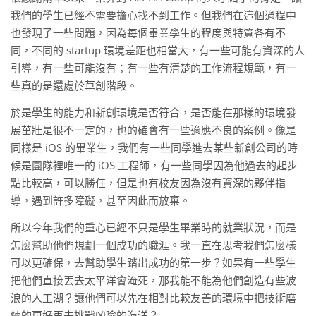
我們的學生已經不需要擔心找不到工作。但我們在這個過程中
也發現了一些問題，因為每個畢業學生的程度與特質各有不
同，不同的 startup 環境差距也相當大，有一些可能有資深的人
引導，有一些可能沒有；有一些有清楚的工作流程規範，有一
些真的是還處於草創階段。
於是學生的能力和新創環境是否符合，是否能在那樣的環境發
展茁壯是很不一定的，也的確會有一些適應不良的案例。像是
同樣是 iOS 的畢業生，我們有一些同學進去某些新創公司的時
候是團隊裡唯一的 iOS 工程師，有一些同學因為他過去的起步
點比較高，可以勝任，但是也有校友因為沒有資深的夥伴指
導，遇到許多障礙，甚至因此而放棄。
所以今年我們的重心已經不只是學生畢業時的就業狀況，而是
怎麼幫助他們規劃一個成功的職涯。我一直在思考我們怎麼樣
可以更確保，去幫助學生踏出成功的第一步？如果有一些學生
把他們直接丟去太平洋會淹死，那我能不能為他們創造有些波
浪的人工湖？讓他們可以先在相對比較友善的環境中把技術磨
練的更好再去挑戰凶險的海洋？