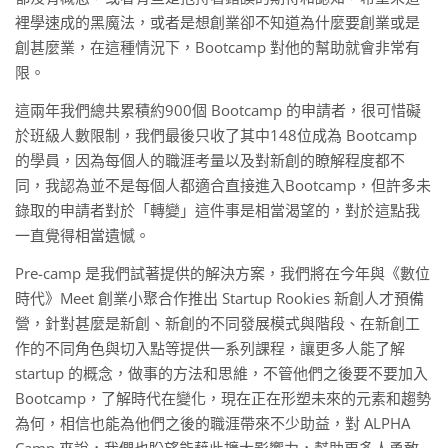
裡學速成的黑魔法，或者是想創業卻不知道為什麼要創業或是
創甚麼業，在這種情況下，Bootcamp 對他的幫助就會非常有
限。
這兩年我們總共累積約900個 Bootcamp 的申請者，很可惜礙
於班級人數限制，我們最後只收了其中148位成為 Bootcamp
的學員，因為每個人的職涯考量以及對新創的瞭解程度都不
同，我認為並不是每個人都適合直接進入Bootcamp，但許多未
錄取的申請者對於「轉變」這件事是相當渴望的，對於這點我
一直覺得相當遺憾。
Pre-camp 是我們試著提供的解決方案，我們將在今年與《數位
時代》Meet 創業小聚合作推出 Startup Rookies 新創人才預備
營，針對甚麼是新創、新創的不同發展模式與階段、在新創工
作的不同角色與切入點等提供一系列課程，讓更多人能了解
startup 的概念，做事的方法和思維，不管他們之後要不要加入
Bootcamp，了解時代在變化，現在正在形塑未來的元素和趨勢
為何，相信也能為他們之後的職涯帶來不少助益，對 ALPHA
Camp 來說，我們也盼望能藉此擴大影響力，幫助更多人勇敢