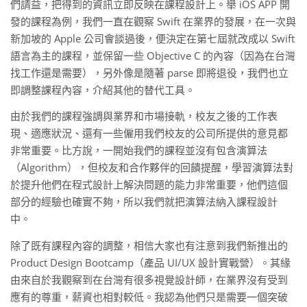
們請益，把得到的資訊立即反映在課程設計上。舉 iOS APP 開
發的課程為例，我們一直在觀察 Swift 在業界的發展，在一次與
新加坡的 Apple 公司會談過後，便決定在第七屆就改成以 Swift
語言為主的課程，並保留一些 Objective C 的內容（因為在台灣
找工作還是需要），另外像是隨著 parse 即將退役，我們也立
即調整課程內容，介紹其他的替代工具。
由於我們的課程強調與業界和市場接軌，校友之後的工作表
現、適應狀況、還有一些僱用我們校友的公司所提供的意見都
非常重要。比方說，一開始我們的課程並沒有包含演算法
（Algorithm），但校友和合作夥伴的回饋提醒，學習演算法對
於提升他們在程式設計上解決問題的能力非常重要，他們這個
部分的經驗也確實不夠，所以我們就把演算法納入課程設計
中。
除了既有課程內容的調整，相信大家也有注意到我們新推出的
Product Design Bootcamp（產品 UI/UX 設計實戰營）。其緣
由來自於我觀察到在台灣有很多視覺設計師，在業界沒有受到
應有的尊重，薪資也相對較低。我認為他們只是需要一個突破