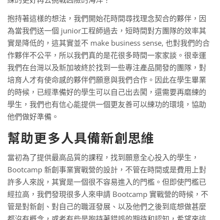
抱持著這樣的想法，我們開始花時間尋找理念契合的夥伴，因
為當我們送一個 junior工程師過去，短時間對方團隊的效率其
實是降低的，這其實並不 make business sense, 也對我們的合
作夥伴不公平，所以我們真的是花很多時間一家家談。很幸運
我們在台灣以及新加坡終於找到一些專注產品開發的團隊，對
培育人才有使命感的夥伴們願意與我們合作。因此在學生畢業
的時候，已經準備好的學生可以自己出去闖，還需要再磨練的
學生，我們也有信心能提供一個更友善可以練功的環境，協助
他們做好準備。
幫助更多人具備新創思維
當初為了提供最高品質的課程，找到願意全心投入的學生，
Bootcamp 新創事業實戰營的設計，不管在時間或是費用上對
許多人來說，其實是一個很不容易進入的門檻。但即使門檻已
經拉高，我們發現很多人來申請 Bootcamp 實戰營的時候，不
管是對新創、對自己的職涯發展、以及他們之後到底想做甚麼
都沒有概念，或者有些是抱持著錯誤的期待和認知，希望來這