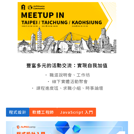
豐富多元的活動交流：實現自我加值
・ 職涯說明會、工作坊
・ 線下實體活動聚會
・ 課程進度班、求職小組、時事論壇
程式設計
軟體工程師
JavaScript 入門