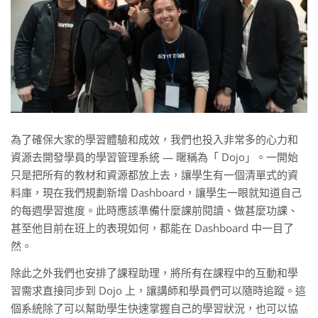
為了確保大家的學習體驗和成效，我們也投入非常多的心力和
資源去開發學員的學習管理系統 — 暱稱為「 Dojo」。一開始
只是把所有的教材和資源都放上去，讓學生有一個清單式的資
料庫，現在我們規劃新增 Dashboard，讓學生一眼就知道自己
的每週學習進度。此時應該準備什麼課前閱讀、做甚麼功課、
甚至他目前在班上的表現如何，都能在 Dashboard 中一目了
然。
除此之外我們也安排了課程助理，將所有在課程中的互動和學
習需求直接同步到 Dojo 上，讓講師和學員們可以隨時追蹤。這
個系統除了可以幫助學生快速掌握自己的學習狀況，也可以協