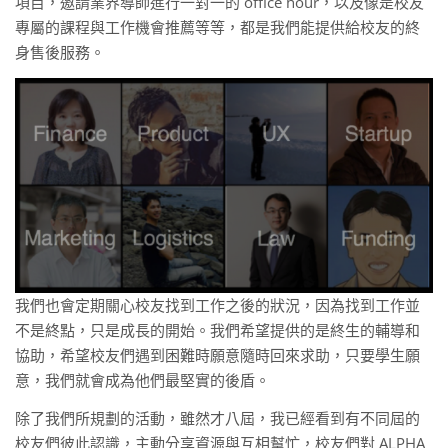
項目，邀請業界導師進行一對一的 office hour，以及像是校友
專屬的課程與工作機會推薦等等，都是我們能提供給校友的終
身售後服務。
我們也會定期關心校友找到工作之後的狀況，因為找到工作並
不是終點，只是成長的開始。我們希望提供的是終生的輔導和
協助，希望校友們遇到困難時願意隨時回來求助，只要學生願
意，我們就會成為他們最堅實的後盾。
除了我們所規劃的活動，雖然才八屆，我已經看到有不同屆的
校友們彼此認識，主動分享資源與互相幫忙，校友們對 ALPHA