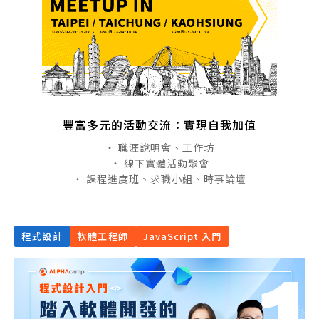
豐富多元的活動交流：實現自我加值
・ 職涯說明會、工作坊
・ 線下實體活動聚會
・ 課程進度班、求職小組、時事論壇
程式設計
軟體工程師
JavaScript 入門