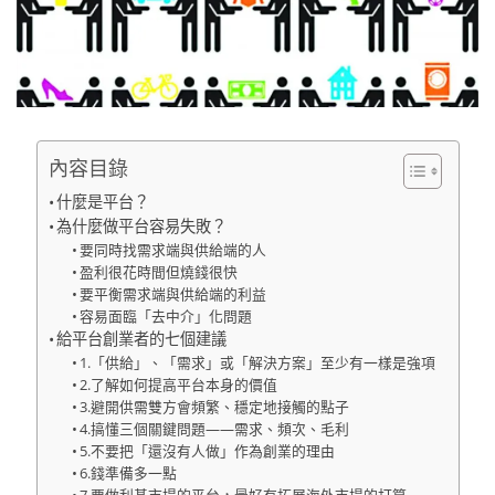
內容目錄
什麼是平台？
為什麼做平台容易失敗？
要同時找需求端與供給端的人‍
盈利很花時間但燒錢很快‍
要平衡需求端與供給端的利益‍
容易面臨「去中介」化問題‍
給平台創業者的七個建議
1.「供給」、「需求」或「解決方案」至少有一樣是強項
2.了解如何提高平台本身的價值
3.避開供需雙方會頻繁、穩定地接觸的點子
4.搞懂三個關鍵問題——需求、頻次、毛利
5.不要把「還沒有人做」作為創業的理由
6.錢準備多一點
7.要做利基市場的平台，最好有拓展海外市場的打算