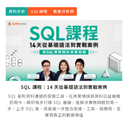
資料分析
SQL課程
數據分析師
SQL 課程：14 天從基礎語法到實戰案例
SQL 是和資料溝通的首選工具，在商業情境與資料日益複雜
的現今，蹲好馬步打穩 SQL 基礎，是解決實務問題的第一
步。上手 SQL 後，就能進一步整合思維、工具、與應用，並
實現真正的數據價值