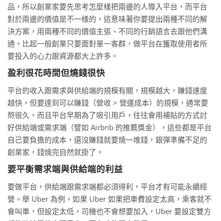
品，所以創業家要先思考怎麼樣把兩邊的人導入平台，而平台
對於兩邊的價值是不一樣的，這意味著你要提出兩種不同的解
決方案，用兩種不同的價值主張、不同的行銷語言去跟他們溝
通。比起一般創業只要面對單一客群，做平台在獲取使用者所
要投入的心力跟資源都大上許多。
盈利很花時間但燒錢很快
平台的收入跟需求與供給端的規模有關，規模越大，賺錢速度
越快，但要達到可以賺錢（營收 > 營運成本）的規模，通常要
熬很久，而且平台早期為了吸引用戶，往往會用補貼的方式討
好供給端或需求端（譬如 Airbnb 的推薦獎金），這些都是平台
自己要負擔的成本，還沒賺錢就要燒一堆錢，銀彈準備不足的
創業家，錢燒完自然就掛了。
要平衡需求端與供給端的利益
要做平台，供給端跟需求端都必須得利，平台才有可能永續經
營。舉 Uber 為例，如果 Uber 如果把車費設定太高，乘客就不
會叫車，但設定太低，司機也不會想要加入，Uber 要設定雙方