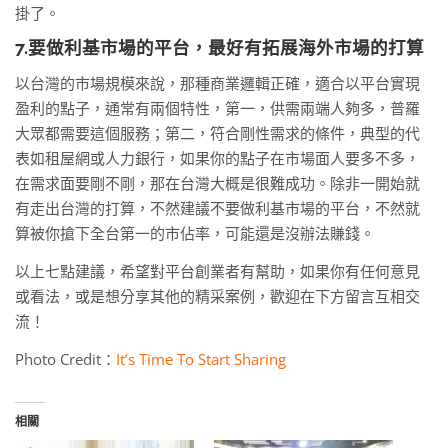
掛了。
7.要做利基市場的平台，最好有拓展海外市場的打算
以台灣的市場規模來說，那種商業邏輯正確，適合以平台實現
盈利的點子，通常有兩個特性，第一，供需兩端人夠多，普羅
大眾都需要這個服務；第二，符合剛性需求的條件，典型的代
表如租屋網或人力銀行，如果你的點子在市場面人要多不多，
在需求面要剛不剛，那在台灣大概是很難成功。除非一開始就
有走出台灣的打算，不然建議不要做利基市場的平台，不然就
算被你搶下全台第一的市佔率，可能還是沒辦法賺錢。
以上七點建議，希望對平台創業者有幫助，如果你有任何意見
或看法，或是想分享其他的精采案例，歡迎在下方留言互相交
流！
Photo Credit：
It’s Time To Start Sharing
相關