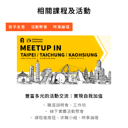
相關課程及活動
新手友善
活動聚會
時事論壇
豐富多元的活動交流：實現自我加值
・ 職涯說明會、工作坊
・ 線下實體活動聚會
・ 課程進度班、求職小組、時事論壇