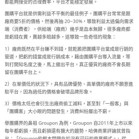
都能夠接受的合理費率，平台才能穩定發展。
團購平台就是供需利益不平衡的最佳例子，團購平台常常是跟
廠商要5折的價格，然後再抽 20~30%，導致利益太過偏向需求
端（消費者），供給端（廠商）幾乎是血本無歸，很多廠商都
是虧錢在賣，賣越多賠越多，這導致一些奇怪的現象：
1）廠商既然在平台賺不到錢，就乾脆把團購平台當成是行銷的
管道，把虧的錢當成是行銷成本，藉由團購平台導入流量，等
到打開知名度之後，馬上撤出平台，真正優質的廠商不會長期
留在團購平台上。
2）在單價低的狀況下，具有品牌優勢、高單價的廠商不願意進
駐平台，因為過低的價格會破壞品牌形象。
3）價格太低也會衍生出廠商偷工減料，甚至對「一般客」與
「團購客」大小眼的問題發生，消費糾紛層出不窮。
舉團購界的鼻祖 Groupon 為例，Groupon 自2011年上市以來
每年都虧損，而且虧損還有擴大的趨勢，哈佛商業評論就曾指
出：「Groupon的根本問題在於沒有可行的商業模式。」從