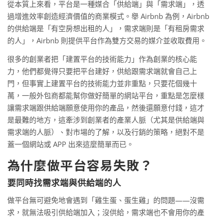
從本質上來看，平台是一種媒合「供給端」與「需求端」，透
過增進效率創造經濟價值的商業模式。舉 Airbnb 為例，Airbnb
的供給端是「有空房想出租的人」，需求端則是「有租房需求
的人」，Airbnb 則提供平台作為雙方交易的媒介並收取費用。
很多的創業者把「建置平台的技術能力」作為創業的核心能
力，他們都覺得只要把平台建好，供給跟需求端就會自己上
門，但事實上建置平台的技術能力並非重點，只要花個幾十
萬，一般外包商都能幫你做好簡單的網站平台，重點是怎麼樣
讓需求端跟供給端願意使用你的產品，然後還願意付錢，這才
是最難的地方，這牽涉到創業者的產業人脈（尤其是供給端與
需求端的人脈）、對市場的了解，以及行銷的策略，絕對不是
蓋一個網站或 APP 出來這麼簡單而已。
為什麼做平台容易失敗？
要同時找需求端與供給端的人
做平台無可避免地會遇到「雞生蛋、蛋生雞」的問題——沒需
求，就無法吸引供給端加入；沒供給，需求端也不會用你的產