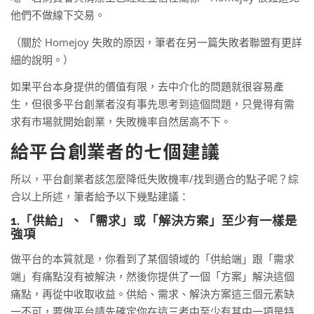
他們不做線下交易。
（關於 Homejoy 失敗的原因，筆者在另一篇失敗者聯盟有更詳
細的說明。）
如果平台本身提供的價值有限，去中介化的問題就很容易產
生，但很多平台創業者沒有事先思考到這個問題，只覺得有需
求有市場就開始創業，失敗機率自然居高不下。
給平台創業者的七個建議
所以，平台創業者該怎麼降低失敗機率/找到適合的點子呢？綜
合以上所述，筆者給予以下幾點建議：
1.「供給」、「需求」或「解決方案」至少有一樣是
強項
做平台的本質就是，你看到了某個領域的「供給端」跟「需求
端」有痛點沒有被解決，然後你提供了一個「方案」解決這個
痛點，再從中收取收益。供給、需求、解決方案這三個元素缺
一不可，要做平台請先確定你在這三者中至少有其中一項是特