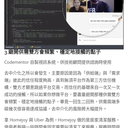
3.避開供需雙方會頻繁、穩定地接觸的點子
Codementor 自製視訊系統，供技術顧問提供諮詢時使用
去中介化之所以會發生，主要原因是因為「供給端」與「需求
端」彼此的信任程度夠高，高到無須平台作為第三方信任機
構，雙方才願意跳過平台交易。而信任的基礎來自一次又一次
成功的接觸，所以如果你想做平台，要盡量避開那種供需雙方
會頻繁、穩定地接觸的點子，畢竟一回生二回熟，供需兩端多
碰幾次很容易達成協議，去中介化的風險將大幅提升。
拿 Homejoy 與 Uber 為例，Homejoy 做的是居家清潔服務，
使用者每隔一段時間會固定需要叫清潔工來服務，服務時間很