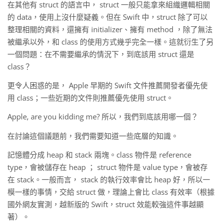
在其他有 struct 的語言中， struct 一般只能拿來組織邏輯相關
的 data，使用上沒什麼疑義。但在 Swift 中，struct 除了可以
整理相關的資料，還擁有 initializer、擁有 method ，除了無法
被繼承以外，和 class 的使用方式幾乎完全一樣。這就衍生了另
一個問題：在不需要繼承的情況下，到底該用 struct 還是
class？
更令人困惑的是， Apple 早期的 Swift 文件推薦開發者優先使
用 class；一些近期的文件則推薦優先使用 struct。
Apple, are you kidding me? 所以，我們到底該用哪一個？
在討論這個議題前，我們需要知道一些底層的知識。
記憶體分成 heap 和 stack 兩塊。class 物件是 reference
type，會被儲存在 heap ； struct 物件是 value type，會被存
在 stack。一般而言， stack 的執行效率會比 heap 好，所以一
模一樣的事情，交給 struct 做，理論上會比 class 有效率（根據
國外網友實測，越新版的 Swift，struct 效能較強這件事越顯
著）。