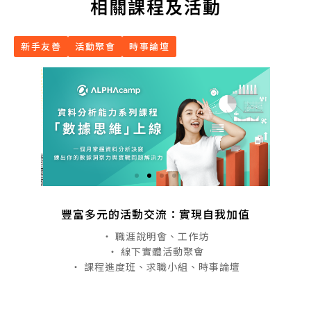
相關課程及活動
新手友善
活動聚會
時事論壇
豐富多元的活動交流：實現自我加值
・ 職涯說明會、工作坊
・ 線下實體活動聚會
・ 課程進度班、求職小組、時事論壇