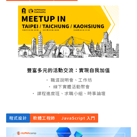
豐富多元的活動交流：實現自我加值
・ 職涯說明會、工作坊
・ 線下實體活動聚會
・ 課程進度班、求職小組、時事論壇
程式設計
軟體工程師
JavaScript 入門