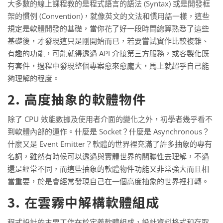
大多數的線上課程教的是程式語言的語法 (Syntax) 或是開發框
架的慣例 (Convention)，就像英文的文法和慣用語一樣，這些
規定是軟體開發的基礎，當你花了好一段時間總算熟悉了這些
基礎後，才發現這只是剛開始而已，若要嘗試實作比較複雜、
有趣的功能，可能就得透過 API 介接第三方服務，或客製化既
有套件，過程中發現整個專案愈來愈龐大，馬上就超乎自己能
夠理解的程度。
2. 高度抽象的軟體物件
除了 CPU 效能數據及使用者介面的變化之外，初學者幾乎看不
到軟體內部的運作。什麼是 Socket？什麼是 Asynchronous？
什麼又是 Event Emitter？軟體的世界裡充滿了許多抽象的專有
名詞，雖然有時候可以透過與實體世界的關聯性去理解，不過
還是經常不同，而這些抽象的軟體物件功能又非常強大而且相
當重要，於是會經常發現自己在一個高度抽象的世界裡打轉。
3. 在雲霧中解構軟體組成
程式設計的主要工作在於定義軟體組成，設計資料格式和存取