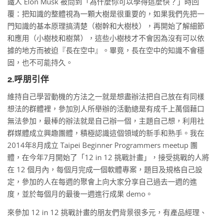
鐵人 Elon Musk 被問到「為什麼你可以學得這麼快？」時回
覆：把知識的整體視為一顆大樹是很重要的，如果我們先把一
門知識的基本原理搞清楚（樹幹和大樹枝），再開始了解細節
和應用（小樹枝和樹葉），這些小樹枝才不會因為沒有可以依
據的地方而被迫『長在空中』。畢竟，長在空中的知識不會穩
固，也不可能持久。
2.呼朋引伴
維持自己學習動機的方法之一就是想盡辦法把自己放在有同樣
想法的群體裡，參加別人所舉辦的活動總是有成千上萬個藉口
無法參加，最棒的辦法就是自己辦一個，主題自己想，利用社
群媒體成立興趣團體，積極認識這個領域的新手和熟手。我在
2014年8月成立 Taipei Beginner Programmers meetup 團
體，在今年7月開始了「12 in 12 挑戰計畫」，接受挑戰的人將
在 12 個月內，每個月完成一個軟體專案，題目及規格自己設
定，參加的人在每週的聚會上向大家分享自己過去一週的進
度，並於每個月的最後一週進行成果 demo。
來參加 12 in 12 挑戰計畫的朋友們背景很多元，有產品經理、