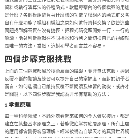
資料或執行演算法的各種函式。軟體專案內的各個檔案的用途
是什麼？各個模組背負著什麼樣的功能？模組內的函式群又各
自有什麼功能？模組和模組之間如何進行資料交換？欲替這些
問題找到解答實在沒有捷徑，把程式碼從頭開始一行、一行的
解讀，隨著判斷邏輯在不同檔案和行列之間切換自己的視線就
是唯一的方法，當然，這對初學者而言並不容易。
四個步驟克服挑戰
上面的三個挑戰都屬於技術層面的障礙，並非無法克服，透過
反覆不斷的閱讀及練習可以提升自己的掌握度，而對於初學者
而言，如何能讓自己維持反覆不斷閱讀及練習的動機，或許才
是關鍵，以下四個步驟是我認為非常有幫助的方法：
1.掌握原理
每一種科學領域，不論外表看起來如何的令人難以接近，都是
建立在某些基本原理之上，若能徹底掌握底層原理，所有上層
的應用都會變得容易理解。經常被譽為自學天才的真實世界鋼