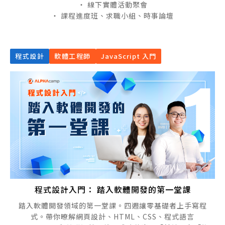
・ 線下實體活動聚會
・ 課程進度班、求職小組、時事論壇
程式設計
軟體工程師
JavaScript 入門
程式設計入門： 踏入軟體開發的第一堂課
踏入軟體開發領域的第一堂課。四週讓零基礎者上手寫程
式。帶你暸解網頁設計、HTML、CSS、程式語言