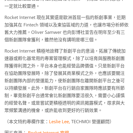
一定就比較靈通。
Rocket Internet 現在其實還是歐洲首屈一指的新創事業，近期
加強其在 Fintech 領域以及東協區域的力道，也讓市場分析師依
舊大力推薦，Oliver Samwer 也向彭博社宣告在明年至少有三
個新創團隊會獲利，雖然他沒有講明是哪三個。
Rocket Internet 積極地詮釋了新創平台的意涵，拓展了傳統加
速器或孵化器常用的專案管理模式，除了以培育與服務新創團
隊獲得利潤之外，平台本身也能經營品牌價值。只是新創平台
在協助團隊發展時，除了發展其商業模式之外，也應該要關注
新創團隊內部的營運能力，使新創團隊在離開新創平台之後可
以持續發展。此外，新創平台在行銷自家團隊時應該要有所節
制，畢竟新創平台通常會比新創團隊要活很久，需要小心謹慎
的經營名聲，或是嘗試更積極透明的資訊揭露模式，尋求與大
眾頻繁溝通的機會，或許能收到更好的行銷效果。
（本文特約專欄作家：
Leslie Lee,
TECHMOI 營運顧問）
圖片來源：
Rocket Internet 官網