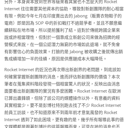
另外，本身資本放到世界等級來看其實也不怎麼大的 Rocket
Internet 往往需要其他資本的協助，導致對新創團隊的耐心相當
有限，例如今年七月在印度賣出去的 Jabong（販賣衣物鞋子的
電商）即是因為 SOP 中的折扣戰打不過競爭者，並且不願意繼
續耕耘在地市場，所以提前獲利了結。這對於傳統跨國企業來
說或許相當理性，但對於一個靠成立新創公司來做為招牌的經
營模式來說，在一個公認潛力無窮的市場如此退場，就不免會
有影響信心的負面效果。打臉的是 Jabong 被收購之後就傳出銷
售成績增加一半的佳績，原因是供應鏈成本大幅降低。
Rocket Internet 的近況也再次帶出新創界的老問題，到底該如
何確實掌握新創團隊的消息，進而評估新創團隊的價值？本次
筆者在蒐集資料階段發現一個相當驚人的狀況，反映出由消息
面要看出新創團隊的實況有多麼困難。Rocket Internet 在歐洲
已算出盡鋒頭，但除了該公司的媒體操作以外，有意義的資料
其實相當少。要不是彭博社特別跑去找了不少 Rocket Internet
前員工訪談，也不知道原來不到兩年前才意氣風發的 Rocket
Internet 遇到了如此困境，更有趣的是，幾乎所有報導此事的德
文媒體都是跟著彭博社的這篇報導而來，可見在地的消息也不