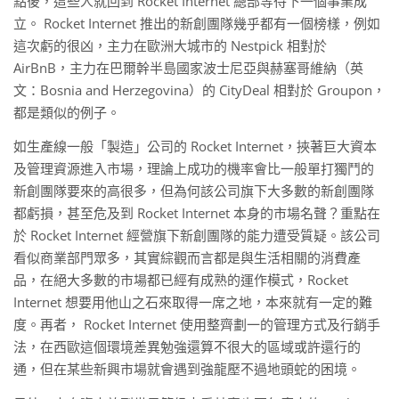
點後，這些人就回到 Rocket Internet 總部等待下一個事業成
立。 Rocket Internet 推出的新創團隊幾乎都有一個榜樣，例如
這次虧的很凶，主力在歐洲大城市的 Nestpick 相對於
AirBnB，主力在巴爾幹半島國家波士尼亞與赫塞哥維納（英
文：Bosnia and Herzegovina）的 CityDeal 相對於 Groupon，
都是類似的例子。
如生產線一般「製造」公司的 Rocket Internet，挾著巨大資本
及管理資源進入市場，理論上成功的機率會比一般單打獨鬥的
新創團隊要來的高很多，但為何該公司旗下大多數的新創團隊
都虧損，甚至危及到 Rocket Internet 本身的市場名聲？重點在
於 Rocket Internet 經營旗下新創團隊的能力遭受質疑。該公司
看似商業部門眾多，其實綜觀而言都是與生活相關的消費產
品，在絕大多數的市場都已經有成熟的運作模式，Rocket
Internet 想要用他山之石來取得一席之地，本來就有一定的難
度。再者， Rocket Internet 使用整齊劃一的管理方式及行銷手
法，在西歐這個環境差異勉強還算不很大的區域或許還行的
通，但在某些新興市場就會遇到強龍壓不過地頭蛇的困境。