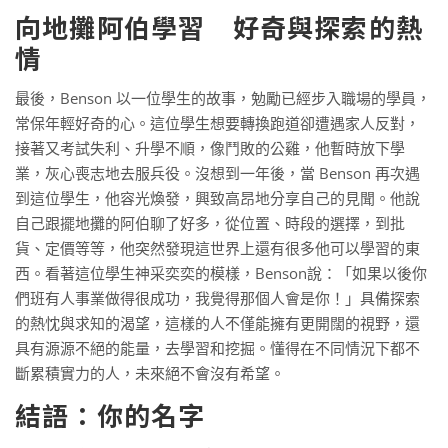
向地攤阿伯學習 好奇與探索的熱
情
最後，Benson 以一位學生的故事，勉勵已經步入職場的學員，
常保年輕好奇的心。這位學生想要轉換跑道卻遭遇家人反對，
接著又考試失利、升學不順，像鬥敗的公雞，他暫時放下學
業，灰心喪志地去服兵役。沒想到一年後，當 Benson 再次遇
到這位學生，他容光煥發，興致高昂地分享自己的見聞。他說
自己跟擺地攤的阿伯聊了好多，從位置、時段的選擇，到批
貨、定價等等，他突然發現這世界上還有很多他可以學習的東
西。看著這位學生神采奕奕的模樣，Benson說：「如果以後你
們班有人事業做得很成功，我覺得那個人會是你！」具備探索
的熱忱與求知的渴望，這樣的人不僅能擁有更開闊的視野，還
具有源源不絕的能量，去學習和挖掘。懂得在不同情況下都不
斷累積實力的人，未來絕不會沒有希望。
結語：你的名字