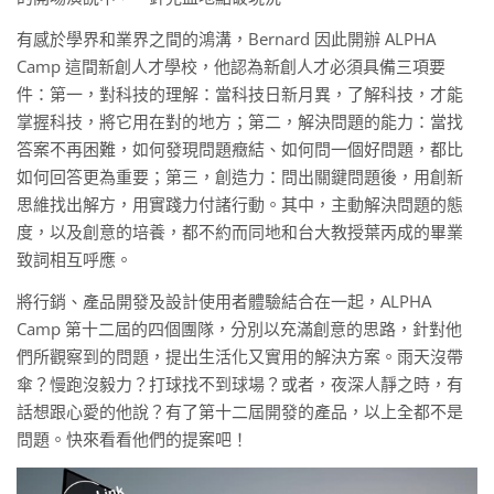
有感於學界和業界之間的鴻溝，Bernard 因此開辦 ALPHA
Camp 這間新創人才學校，他認為新創人才必須具備三項要
件：第一，對科技的理解：當科技日新月異，了解科技，才能
掌握科技，將它用在對的地方；第二，解決問題的能力：當找
答案不再困難，如何發現問題癥結、如何問一個好問題，都比
如何回答更為重要；第三，創造力：問出關鍵問題後，用創新
思維找出解方，用實踐力付諸行動。其中，主動解決問題的態
度，以及創意的培養，都不約而同地和台大教授葉丙成的畢業
致詞相互呼應。
將行銷、產品開發及設計使用者體驗結合在一起，ALPHA
Camp 第十二屆的四個團隊，分別以充滿創意的思路，針對他
們所觀察到的問題，提出生活化又實用的解決方案。雨天沒帶
傘？慢跑沒毅力？打球找不到球場？或者，夜深人靜之時，有
話想跟心愛的他說？有了第十二屆開發的產品，以上全都不是
問題。快來看看他們的提案吧！