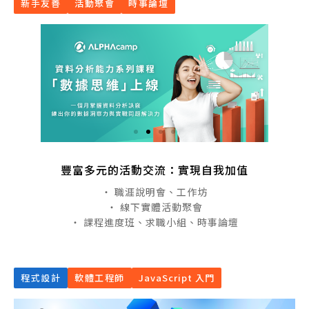
新手友善
活動聚會
時事論壇
豐富多元的活動交流：實現自我加值
・ 職涯說明會、工作坊
・ 線下實體活動聚會
・ 課程進度班、求職小組、時事論壇
程式設計
軟體工程師
JavaScript 入門