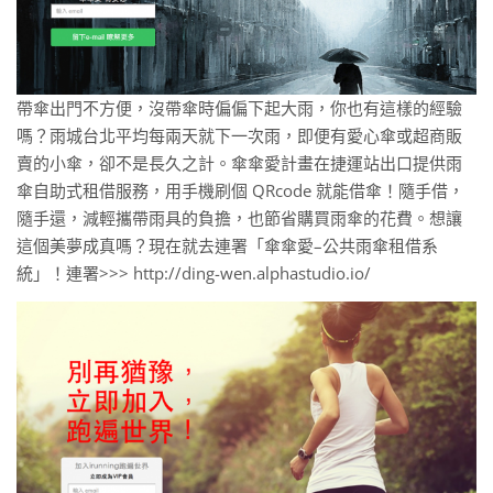
帶傘出門不方便，沒帶傘時偏偏下起大雨，你也有這樣的經驗
嗎？雨城台北平均每兩天就下一次雨，即便有愛心傘或超商販
賣的小傘，卻不是長久之計。傘傘愛計畫在捷運站出口提供雨
傘自助式租借服務，用手機刷個 QRcode 就能借傘！隨手借，
隨手還，減輕攜帶雨具的負擔，也節省購買雨傘的花費。想讓
這個美夢成真嗎？現在就去連署「傘傘愛–公共雨傘租借系
統」！連署>>> http://ding-wen.alphastudio.io/