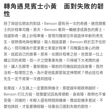
轉角遇見賓士小黃 面對失敗的韌
性
除了與這位朋友的對話，Benson 還有另一次的奇遇，遇見開賓
士的計程車司機。某天，Benson 看到一輛被漆成黃色的賓士，
倍感新奇，跳上計程車後，發現司機是位年屆退休年齡的老先
生，很熱情地與他攀談。兩人相談甚歡，Benson 終於忍不住好
奇心，問司機為什麼拿賓士來當計程車？司機露出會心的微
笑，說起自己的故事。原來，在開計程車之前，他曾是一位上
櫃公司的老闆，但一夕之間事業失敗，只得褪下大老闆的身
份，讓人生歸零、重新開始。眼前的司機說起這段故事，竟然
沒有一點埋怨之色，為什麼他能那麼氣定神閒呢？想必這位老
先生一定不是第一次遇到困境。
如果說，人生路上一定要跌倒幾次，那麼越年輕跌倒越好。
Benson 打比方說，就像嬰兒因為骨頭軟、身高矮，跌倒也不會
受傷，同樣的，年輕人還有時間與機會，應該趁機多嘗試，不
要怕摔跤，才能累積經驗，培養自己面對失敗的韌性。