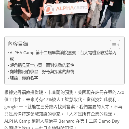
內容目錄
ALPHA Camp 第十二屆畢業演說嘉賓：台大電機系教授葉丙
成‍
‍轉角遇見賓士小黃 面對失敗的韌性
向地攤阿伯學習 好奇與探索的熱情
結語：你的名字
根據史丹福教授傑瑞・卡普蘭的預測，美國現在註冊在案的720
個工作中，未來將有47%被人工智慧取代。當科技如此便利，
google 一下就能在三分鐘內找到答案，我們需要的人才，不再
只是具備特定領域知識的專家。「人才是所有企業的瓶頸。」
ALPHA Camp 創辦人陳治平 Bernard 在第十二屆 Demo Day
的開場演說中，一針見血地點破現況。