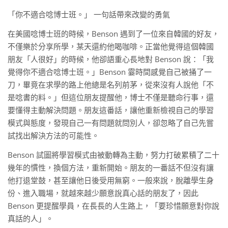
「你不適合唸博士班。」 一句話帶來改變的勇氣
在美國唸博士班的時候，Benson 遇到了一位來自韓國的好友，
不僅樂於分享所學，某天還約他喝咖啡。正當他覺得這個韓國
朋友「人很好」的時候，他卻語重心長地對 Benson 說：「我
覺得你不適合唸博士班。」Benson 霎時間感覺自己被捅了一
刀，畢竟在求學的路上他總是名列前茅，從來沒有人說他「不
是唸書的料。」但這位朋友提醒他，博士不僅是聽命行事，還
要懂得主動解決問題。朋友這番話，讓他重新檢視自己的學習
模式與態度，發現自己一有問題就問別人，卻忽略了自己先嘗
試找出解決方法的可能性。
Benson 試圖將學習模式由被動轉為主動，努力打破累積了二十
幾年的慣性，換個方法，重新開始。朋友的一番話不但沒有讓
他打退堂鼓，甚至讓他日後受用無窮。一般來說，脫離學生身
份、進入職場，就越來越少願意說真心話的朋友了，因此
Benson 更提醒學員，在長長的人生路上，「要珍惜願意對你說
真話的人」。