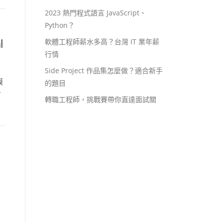
2023 熱門程式語言 JavaScript、
Python？
l
軟體工程師薪水多高？台灣 IT 業年薪
行情
Side Project 作品集怎麼做？適合新手
模
的題目
言
轉職工程師，挑戰賽帶你直達面試關