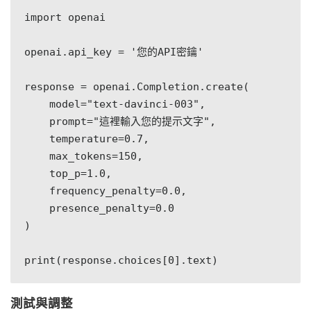
import openai

openai.api_key = '您的API密鑰'

response = openai.Completion.create(

    model="text-davinci-003",

    prompt="這裡輸入您的提示文字",

    temperature=0.7,

    max_tokens=150,

    top_p=1.0,

    frequency_penalty=0.0,

    presence_penalty=0.0

)

測試與調整