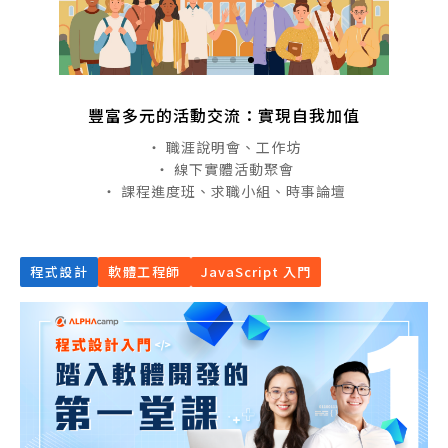
豐富多元的活動交流：實現自我加值
・ 職涯說明會、工作坊
・ 線下實體活動聚會
・ 課程進度班、求職小組、時事論壇
程式設計
軟體工程師
JavaScript 入門