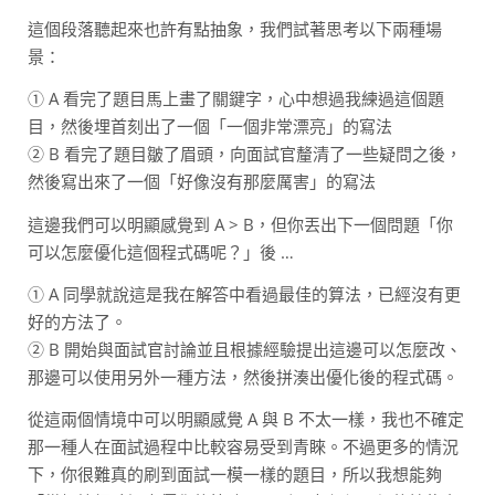
這個段落聽起來也許有點抽象，我們試著思考以下兩種場
景：
① A 看完了題目馬上畫了關鍵字，心中想過我練過這個題
目，然後埋首刻出了一個「一個非常漂亮」的寫法
② B 看完了題目皺了眉頭，向面試官釐清了一些疑問之後，
然後寫出來了一個「好像沒有那麼厲害」的寫法
這邊我們可以明顯感覺到 A > B，但你丟出下一個問題「你
可以怎麼優化這個程式碼呢？」後 …
① A 同學就說這是我在解答中看過最佳的算法，已經沒有更
好的方法了。
② B 開始與面試官討論並且根據經驗提出這邊可以怎麼改、
那邊可以使用另外一種方法，然後拼湊出優化後的程式碼。
從這兩個情境中可以明顯感覺 A 與 B 不太一樣，我也不確定
那一種人在面試過程中比較容易受到青睞。不過更多的情況
下，你很難真的刷到面試一模一樣的題目，所以我想能夠