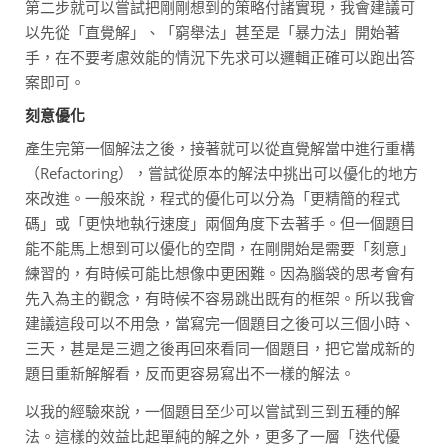
第二步就可以嘗試把剛剛想到的策略付諸實現，我會建議可
以先從「直覺解」、「窮舉法」甚至是「暴力法」開始著
手，在不要考慮效能的情況下先求可以邏輯正確可以跑出答
案即可。
刻意優化
產生完第一個解法之後，接著就可以從直覺解當中進行重構
（Refactoring），嘗試從原本的解法中挑出可以優化的地方
來改進。一般來說，程式的優化可以分為「更精簡的程式
碼」或「更快地執行速度」兩個角度下去著手。但一個題目
能不能馬上想到可以優化的空間，在剛開始是需要「刻意」
練習的，有時候可能比想像中更困難。因為腦袋的思考會有
先入為主的觀念，有時候不容易跳出既有的框架。所以我會
建議這段可以不用急，當寫完一個題目之後可以三個小時、
三天，甚是是三週之後再回來看同一個題目，把它當成新的
題目重新解解看，反而更容易寫出不一樣的解法。
以我的經驗來說，一個題目至少可以嘗試到三到五種的解
法。這樣的效益比起單純的解之外，更多了一層「迭代優