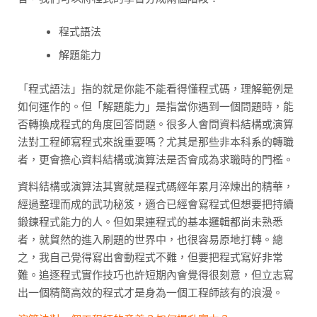
程式語法
解題能力
「程式語法」指的就是你能不能看得懂程式碼，理解範例是
如何運作的。但「解題能力」是指當你遇到一個問題時，能
否轉換成程式的角度回答問題。很多人會問資料結構或演算
法對工程師寫程式來說重要嗎？尤其是那些非本科系的轉職
者，更會擔心資料結構或演算法是否會成為求職時的門檻。
資料結構或演算法其實就是程式碼經年累月淬煉出的精華，
經過整理而成的武功秘笈，適合已經會寫程式但想要把持續
鍛鍊程式能力的人。但如果連程式的基本邏輯都尚未熟悉
者，就貿然的進入刷題的世界中，也很容易原地打轉。總
之，我自己覺得寫出會動程式不難，但要把程式寫好非常
難。追逐程式實作技巧也許短期內會覺得很刻意，但立志寫
出一個精簡高效的程式才是身為一個工程師該有的浪漫。