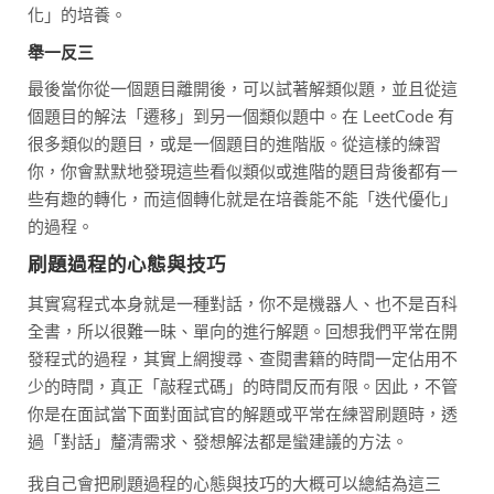
化」的培養。
舉一反三
最後當你從一個題目離開後，可以試著解類似題，並且從這
個題目的解法「遷移」到另一個類似題中。在 LeetCode 有
很多類似的題目，或是一個題目的進階版。從這樣的練習
你，你會默默地發現這些看似類似或進階的題目背後都有一
些有趣的轉化，而這個轉化就是在培養能不能「迭代優化」
的過程。
刷題過程的心態與技巧
其實寫程式本身就是一種對話，你不是機器人、也不是百科
全書，所以很難一昧、單向的進行解題。回想我們平常在開
發程式的過程，其實上網搜尋、查閱書籍的時間一定佔用不
少的時間，真正「敲程式碼」的時間反而有限。因此，不管
你是在面試當下面對面試官的解題或平常在練習刷題時，透
過「對話」釐清需求、發想解法都是蠻建議的方法。
我自己會把刷題過程的心態與技巧的大概可以總結為這三