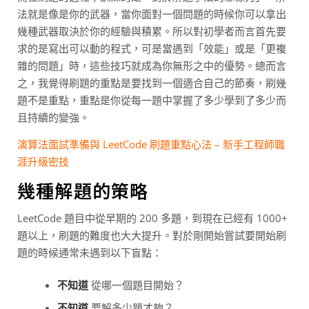
法就是像是你的武器，當你面對一個問題的時候你可以拿出
幾種武器取決於你的經驗與積累。所以對初學者而言首先要
求的是寫出可以動的程式，可是當遇到「效能」或是「更複
雜的問題」時，這些技巧就成為你無形之中的優勢。總而言
之，我覺得刷題的重點是要找到一個適合自己的節奏，刷幾
題不是重點，重點是你從每一題中掌握了多少學到了多少而
且持續的變強。
演算法面試準備與 LeetCode 刷題重點心法 – 新手工程師職
涯升級密技
幾種解題的策略
LeetCode 題目中從早期的 200 多題，到現在已經有 1000+
題以上，刷題的難度也大大提升。對於剛開始嘗試要開始刷
題的時候通常未遇到以下盲點：
不知道
從哪一個題目開始？
不知道
要解多少題才夠？