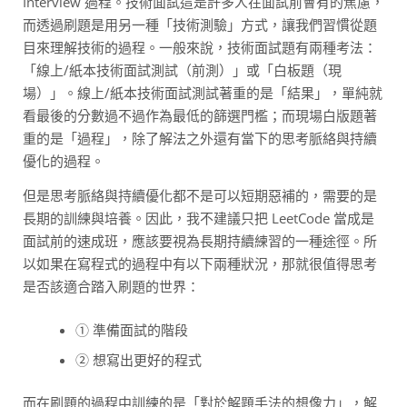
Interview 過程。技術面試這是許多人在面試前會有的焦慮，
而透過刷題是用另一種「技術測驗」方式，讓我們習慣從題
目來理解技術的過程。一般來說，技術面試題有兩種考法：
「線上/紙本技術面試測試（前測）」或「白板題（現
場）」。線上/紙本技術面試測試著重的是「結果」，單純就
看最後的分數過不過作為最低的篩選門檻；而現場白版題著
重的是「過程」，除了解法之外還有當下的思考脈絡與持續
優化的過程。
但是思考脈絡與持續優化都不是可以短期惡補的，需要的是
長期的訓練與培養。因此，我不建議只把 LeetCode 當成是
面試前的速成班，應該要視為長期持續練習的一種途徑。所
以如果在寫程式的過程中有以下兩種狀況，那就很值得思考
是否該適合踏入刷題的世界：
① 準備面試的階段
② 想寫出更好的程式
而在刷題的過程中訓練的是「對於解題手法的想像力」，解