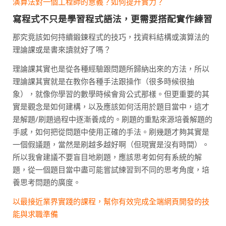
演算法對一個工程師的意義？如何提升實力？
寫程式不只是學習程式語法，更需要搭配實作練習
那究竟該如何持續鍛鍊程式的技巧，找資料結構或演算法的
理論課或是書來讀就好了嗎？
理論課其實也是從各種經驗跟問題所歸納出來的方法，所以
理論課其實就是在教你各種手法跟操作（很多時候很抽
象），就像你學習的數學時候會背公式那樣。但更重要的其
實是觀念是如何建構，以及應該如何活用於題目當中，這才
是解題/刷題過程中逐漸養成的。刷題的重點來源培養解題的
手感，如何把從問題中使用正確的手法。刷幾題才夠其實是
一個假議題，當然是刷越多越好啊（但現實是沒有時間）。
所以我會建議不要盲目地刷題，應該思考如何有系統的解
題，從一個題目當中盡可能嘗試練習到不同的思考角度，培
養思考問題的廣度。
以最接近業界實踐的課程，幫你有效完成全端網頁開發的技
能與求職準備