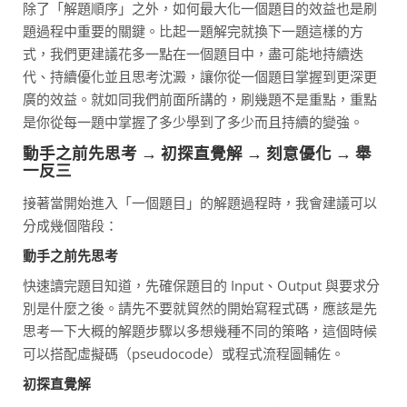
除了「解題順序」之外，如何最大化一個題目的效益也是刷
題過程中重要的關鍵。比起一題解完就換下一題這樣的方
式，我們更建議花多一點在一個題目中，盡可能地持續迭
代、持續優化並且思考沈澱，讓你從一個題目掌握到更深更
廣的效益。就如同我們前面所講的，刷幾題不是重點，重點
是你從每一題中掌握了多少學到了多少而且持續的變強。
動手之前先思考 → 初探直覺解 → 刻意優化 → 舉
一反三
接著當開始進入「一個題目」的解題過程時，我會建議可以
分成幾個階段：
動手之前先思考
快速讀完題目知道，先確保題目的 Input、Output 與要求分
別是什麼之後。請先不要就貿然的開始寫程式碼，應該是先
思考一下大概的解題步驟以多想幾種不同的策略，這個時候
可以搭配虛擬碼（pseudocode）或程式流程圖輔佐。
初探直覺解