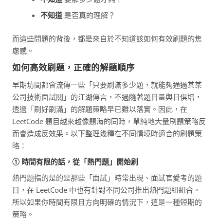
不知道
是否真的理解？
而這些問題的背後，都是來自於不知道該如何有效刷題的焦
慮感。
如何高效刷題，正確的解題順序
早期坊間都會流傳一些「只要刷滿多少題，就能夠通過某某
公司技術面試關」的江湖傳言，不過隨著題目量與日俱增，
透過「刷好刷滿」的解題策略早已難以落實。因此，在
LeetCode 題目越來越像題海的同時，單純地大量刷題策略反
而會造成反效果。以下整理幾種在不同情境時適合的刷題策
略：
① 時間有限的話，從「熱門題」開始刷
熱門題指的是的是那些「面試」時常出現、面試官愛考的題
目，在 LeetCode 中也有針對不同公司推出熱門題組組合。
所以如果你時間有限且方向明確的情況下，這是一種短期的
策略。