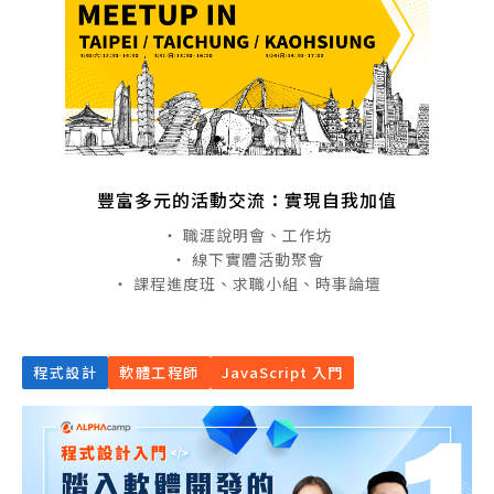
豐富多元的活動交流：實現自我加值
・ 職涯說明會、工作坊
・ 線下實體活動聚會
・ 課程進度班、求職小組、時事論壇
程式設計
軟體工程師
JavaScript 入門