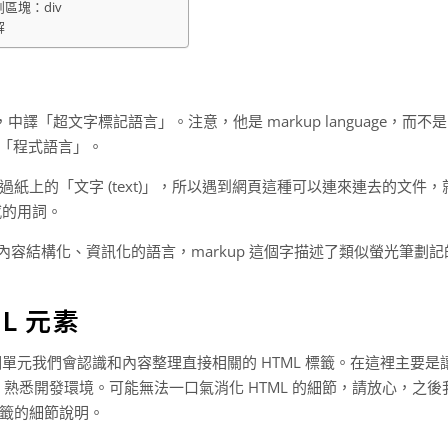
區塊：div
解
，中譯「超文字標記語言」。注意，他是 markup language，而不是
並不是「程式語言」。
紙上的「文字 (text)」，所以遇到網頁這種可以連來連去的文件，
代感的用詞。
種專門把內容結構化、資訊化的語言，markup 這個字描述了類似螢光筆劃記
L 元素
個單元我們會認識和內容整理直接相關的 HTML 標籤。在這裡主要是
籤，熟悉開發環境。可能無法一口氣消化 HTML 的細節，請放心，之後
籤的細節說明。