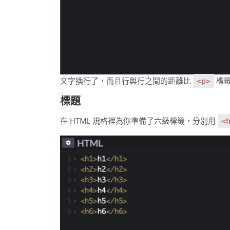
文字換行了，而且行與行之間的距離比
標
<p>
標題
在 HTML 規格裡為你準備了六級標籤，分別用
<