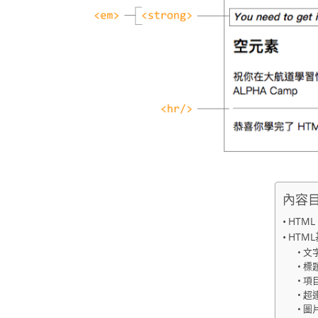
內容
HTM
HTM
文
標
項
超
圖