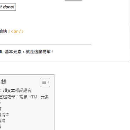
目錄
L：超文本標記語言
L基礎教學：常見 HTML 元素
字
題
目清單
連結
片