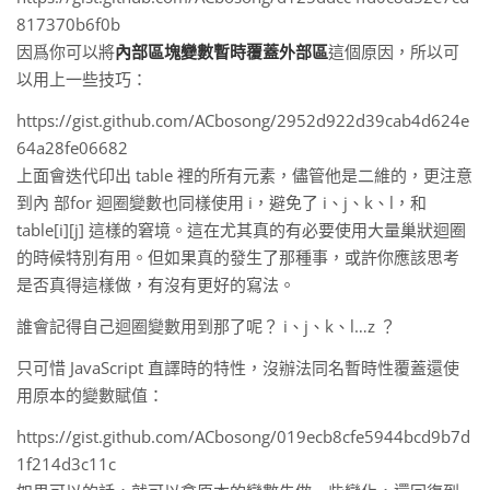
817370b6f0b
因爲你可以將
內部區塊變數暫時覆蓋外部區
這個原因，所以可
以用上一些技巧：
https://gist.github.com/ACbosong/2952d922d39cab4d624e
64a28fe06682
上面會迭代印出 table 裡的所有元素，儘管他是二維的，更注意
到內 部for 迴圈變數也同樣使用 i，避免了 i、j、k、l，和
table[i][j] 這樣的窘境。這在尤其真的有必要使用大量巢狀迴圈
的時候特別有用。但如果真的發生了那種事，或許你應該思考
是否真得這樣做，有沒有更好的寫法。
誰會記得自己迴圈變數用到那了呢？ i、j、k、l…z ？
只可惜 JavaScript 直譯時的特性，沒辦法同名暫時性覆蓋還使
用原本的變數賦值：
https://gist.github.com/ACbosong/019ecb8cfe5944bcd9b7d
1f214d3c11c