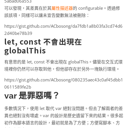
5abad06a553
可以發現，其差異在於其
屬性描述器
的 configurable。透過修
該該項，同樣可以讓未宣告變數無法被刪除：
https://gist.github.com/ACbosong/da7fdb1a8b03fa3cd74d6
2d40be78b39
let, const 不會出現在
globalThis
有意思的是 let, const 不會出現在 globalThis。儘管在交互式環
境裡你仍然可以存取到他，但他卻存在於另外一塊執行環境。
https://gist.github.com/ACbosong/080235aec43c0af45dbb1
0611589fe2b
var 是罪惡嗎？
多數情況下，使用 let 取代 var 絕對沒問題。但去了解兩者的差
異也絕對沒有壞處。var 的設計是歷史遺留下來的結果。很多起
初作為腳本語言的設計，最初就是為了方便；方便寫腳本、方