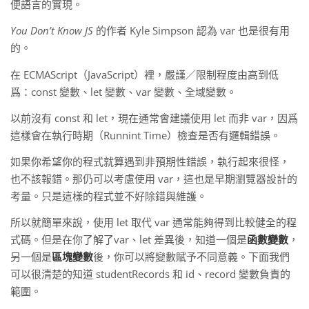
便語言的實現。
You Don’t Know JS
的作者 Kyle Simpson 認為 var 也是很有用
的。
在 ECMAScript（JavaScript）裡，嚴謹／限制程度由高到低
爲：const 變數、let 變數、var 變數、全域變數。
以前沒有 const 和 let，現在通常會建議使用 let 而非 var，因爲
這樣會在執行時期（Runnint Time）檢查是否有邏輯錯誤。
如果你希望你的程式就算遇到非預期性錯誤，執行起來很怪，
也不該報錯。那仍可以考慮使用 var，這也是早期瀏覽器設計的
考量。只是這樣的程式並不好除錯與維護。
所以就簡單來說，使用 let 取代 var 通常能夠得到比較健全的程
式碼。但是在你了解了var、let 差異後，知道一個是
函數變數
，
另一個是
區塊變數
後，你可以將變數賦予不同意義。下面我們
可以很清楚的知道 studentRecords 和 id、record 變數負責的
範圍。