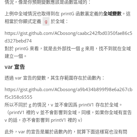
情況，像是你預期變數應該是函數區域的：
上例中全域情況也取得到在 printG 函數裏定義的
全域變數
。這
相當於你顯式定義
於全域：
g
https://gist.github.com/ACbosong/caabc242fbd0350fae86c5
d327bebd74
對於 printG 來看，就是去外部找一個 g 來用，找不到就在全域
建立一個。
var 宣告
透過 var 宣告的變數，其生存範圍存在於函數內：
https://gist.github.com/ACbosong/a9b434b899f98e6a267cb
f5c358c6555
所以不同於 g 的情況，v 並不會因爲 printV1 存在於全域。
（printV1 裡的 v 並不會影響到全域，同樣，如果你全域有宣告
v 的話，亦不會影響到 printV1 裡的 v）
此外，var 的宣告是屬於函數內的，就算下面這樣寫也沒有問