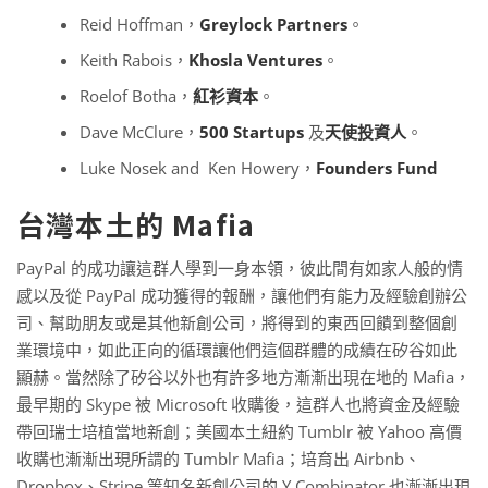
Reid Hoffman，
Greylock Partners
。
Keith Rabois，
Khosla Ventures
。
Roelof Botha，
紅衫資本
。
Dave McClure，
500 Startups
及
天使投資人
。
Luke Nosek and Ken Howery，
Founders Fund
台灣本土的 Mafia
PayPal 的成功讓這群人學到一身本領，彼此間有如家人般的情
感以及從 PayPal 成功獲得的報酬，讓他們有能力及經驗創辦公
司、幫助朋友或是其他新創公司，將得到的東西回饋到整個創
業環境中，如此正向的循環讓他們這個群體的成績在矽谷如此
顯赫。當然除了矽谷以外也有許多地方漸漸出現在地的 Mafia，
最早期的 Skype 被 Microsoft 收購後，這群人也將資金及經驗
帶回瑞士培植當地新創；美國本土紐約 Tumblr 被 Yahoo 高價
收購也漸漸出現所謂的 Tumblr Mafia；培育出 Airbnb、
Dropbox、Stripe 等知名新創公司的 Y Combinator 也漸漸出現