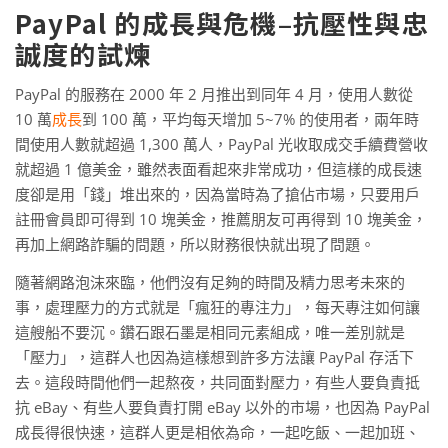
PayPal 的成長與危機–抗壓性與忠
誠度的試煉
PayPal 的服務在 2000 年 2 月推出到同年 4 月，使用人數從
10 萬
成長
到 100 萬，平均每天增加 5~7% 的使用者，兩年時
間使用人數就超過 1,300 萬人，PayPal 光收取成交手續費營收
就超過 1 億美金，雖然表面看起來非常成功，但這樣的成長速
度卻是用「錢」堆出來的，因為當時為了搶佔市場，只要用戶
註冊會員即可得到 10 塊美金，推薦朋友可再得到 10 塊美金，
再加上網路詐騙的問題，所以財務很快就出現了問題。
隨著網路泡沫來臨，他們沒有足夠的時間及精力思考未來的
事，處理壓力的方式就是「瘋狂的專注力」，每天專注如何讓
這艘船不要沉。鑽石跟石墨是相同元素組成，唯一差別就是
「壓力」，這群人也因為這樣想到許多方法讓 PayPal 存活下
去。這段時間他們一起熬夜，共同面對壓力，有些人要負責抵
抗 eBay、有些人要負責打開 eBay 以外的市場，也因為 PayPal
成長得很快速，這群人更是相依為命，一起吃飯、一起加班、