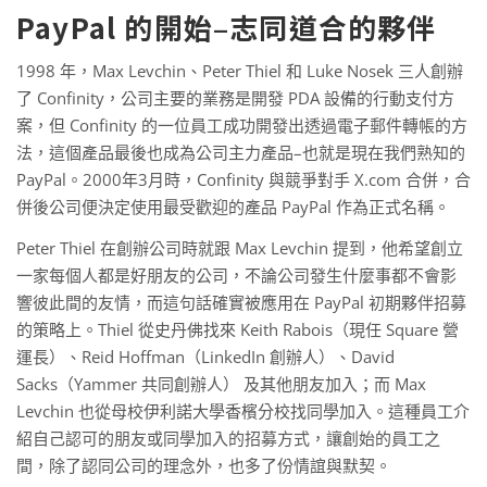
PayPal 的開始–志同道合的夥伴
1998 年，Max Levchin、Peter Thiel 和 Luke Nosek 三人創辦
了 Confinity，公司主要的業務是開發 PDA 設備的行動支付方
案，但 Confinity 的一位員工成功開發出透過電子郵件轉帳的方
法，這個產品最後也成為公司主力產品–也就是現在我們熟知的
PayPal。2000年3月時，Confinity 與競爭對手 X.com 合併，合
併後公司便決定使用最受歡迎的產品 PayPal 作為正式名稱。
Peter Thiel 在創辦公司時就跟 Max Levchin 提到，他希望創立
一家每個人都是好朋友的公司，不論公司發生什麼事都不會影
響彼此間的友情，而這句話確實被應用在 PayPal 初期夥伴招募
的策略上。Thiel 從史丹佛找來 Keith Rabois（現任 Square 營
運長）、Reid Hoffman（LinkedIn 創辦人）、David
Sacks（Yammer 共同創辦人） 及其他朋友加入；而 Max
Levchin 也從母校伊利諾大學香檳分校找同學加入。這種員工介
紹自己認可的朋友或同學加入的招募方式，讓創始的員工之
間，除了認同公司的理念外，也多了份情誼與默契。