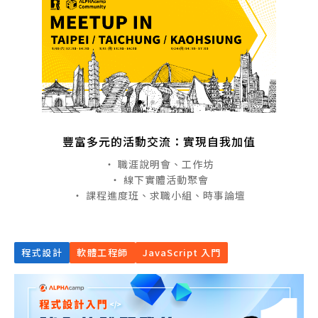
豐富多元的活動交流：實現自我加值
・ 職涯說明會、工作坊
・ 線下實體活動聚會
・ 課程進度班、求職小組、時事論壇
程式設計
軟體工程師
JavaScript 入門