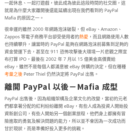
一起休息、一起打遊戲，彼此成為彼此這段時間的社交圈，這
就是為什麼大家離開後還能延續出現在我們看到的 PayPal
Mafia 的原因之一。
很幸運的雖然 2000 年網路泡沫破裂，但 eBay、Amazon、
Zappos 等電子商務平台卻受使用者的
熱愛
，而且網路使用人數
也持續攀升，讓當時的 PayPal 能夠在網路泡沫前募集到足夠的
資金營運下去，甚至在 911 恐怖攻擊後大環境一片悲觀之際宣
布打算 IPO，最後在 2002 年 7 月以 15 億美金高價賣給
eBay，雖然不是每個人都滿意被 eBay 併購的決定，但在種種
考量之後
Peter Thiel 仍然決定將 PayPal 出售。
離開 PayPal 以後－Mafia 成型
PayPal 出售後，因為組織架構及企業文化的改變，當初的元老
們都拿著分配的紅利紛紛離開 eBay，有些人成為投資人開始投
資新創公司，有些人開始另一個創業旅程，他們身上都擁有冒
險進取的勇氣及解決問題的能力，所以並不會因為一次成功而
甘於現狀，而是準備好投入更多的挑戰。