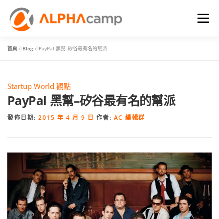
選單
首頁
»
Blog
»
PayPal 黑幫–矽谷最有名的幫派
首頁
課程內容
學習體驗
成效
BLOG
Startup World 觀點
FAQ
PayPal 黑幫–矽谷最有名的幫派
發佈日期:
2015 年 4 月 9 日
作者:
AC 編輯群