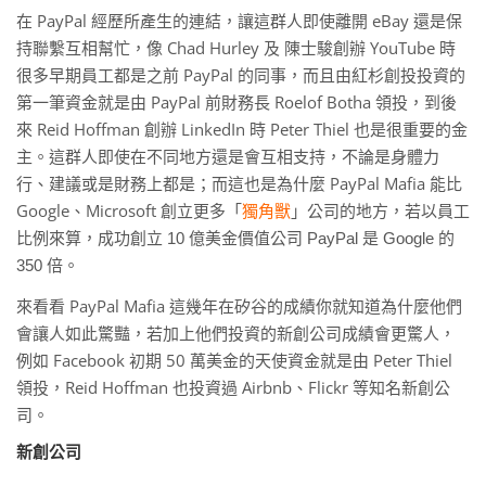
在 PayPal 經歷所產生的連結，讓這群人即使離開 eBay 還是保
持聯繫互相幫忙，像 Chad Hurley 及 陳士駿創辦 YouTube 時
很多早期員工都是之前 PayPal 的同事，而且由紅杉創投投資的
第一筆資金就是由 PayPal 前財務長 Roelof Botha 領投，到後
來 Reid Hoffman 創辦 LinkedIn 時 Peter Thiel 也是很重要的金
主。這群人即使在不同地方還是會互相支持，不論是身體力
行、建議或是財務上都是；而這也是為什麼 PayPal Mafia 能比
Google、Microsoft 創立更多「
獨角獸
」公司的地方，
若以員工
比例來算，成功創立 10 億美金價值公司 PayPal 是 Google 的
350 倍
。
來看看 PayPal Mafia 這幾年在矽谷的成績你就知道為什麼他們
會讓人如此驚豔，若加上他們投資的新創公司成績會更驚人，
例如 Facebook 初期 50 萬美金的天使資金就是由 Peter Thiel
領投，Reid Hoffman 也投資過 Airbnb、Flickr 等知名新創公
司。
新創公司