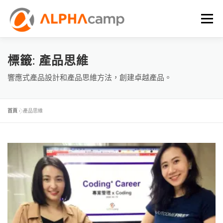
選單
首頁
課程內容
學習體驗
成效
BLOG
標籤:
產品思維
響應式產品設計和產品思維方法，創建卓越產品。
FAQ
首頁
»
產品思維