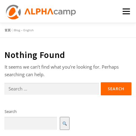
Menu
首頁
»
Blog – English
首頁
課程內容
學習體驗
成效
BLOG
Nothing Found
FAQ
It seems we can’t find what you’re looking for. Perhaps
searching can help.
Search