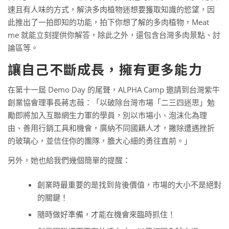
速且有人味的方式，解決多肉植物迷想要獲取知識的慾望，因
此推出了一拍即知的功能，拍下你想了解的多肉植物，Meat
me 就能立刻提供你解答，除此之外，還包含台灣多肉景點、討
論區等。
讓自己不斷成長，擁有更多能力
在第十一屆 Demo Day 的尾聲，ALPHA Camp 邀請到台灣紫牛
創業協會理事長蔣志薇：「以破除台灣市場「二三四迷思」勉
勵即將加入互聯網生力軍的學員，別以市場小、泡沫化為理
由、善用行銷工具和機會，廣納不同國籍人才，撇除遭遇挫折
的玻璃心，並信任你的團隊，膽大心細的勇往直前。」
另外，她也給我們幾個簡單的提醒：
創業時最重要的是找到背後價值，市場的大小不是絕對
的關鍵！
隨時做好準備，才能在機會來臨時抓住！