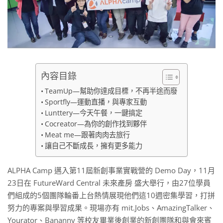
內容目錄
TeamUp—幫助你達成目標，不再半途而廢
Sportfly—運動直播，與專家互動
Lunttery—今天午餐，一鍵搞定
Cocreator—為你的創作找到夥伴
Meat me—跟著肉肉去旅行
讓自己不斷成長，擁有更多能力
ALPHA Camp 邁入第11屆新創事業實戰營的 Demo Day，11月
23日在 FutureWard Central 未來產房 盛大舉行，由27位學員
們組成的5個團隊輪番上台熱情展現他們這10週密集學習，打拼
努力的專案與學習成果。現場亦有 mit.Jobs、AmazingTalker、
Yourator、Bananny 等校友畢業後創業的新創團隊和與會來賓