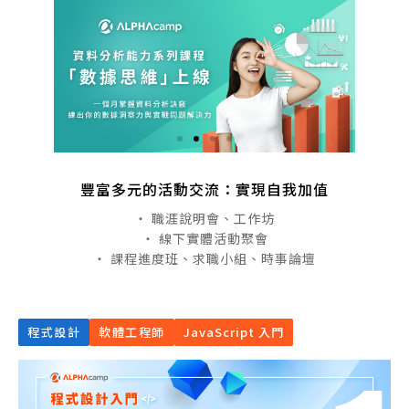
豐富多元的活動交流：實現自我加值
・ 職涯說明會、工作坊
・ 線下實體活動聚會
・ 課程進度班、求職小組、時事論壇
程式設計
軟體工程師
JavaScript 入門