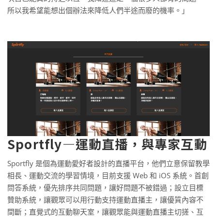
所以我希望能想出個辦法來降低人們半途而廢的機率。」
Sportfly—運動直播，與專家互動
Sportfly 是個為運動愛好者設計的直播平台，他們立意保留教學
相長、運動交流的學習情境，目前支援 Web 和 iOS 系統。首創
問答系統，優先排序共同問題，讓好問題不被錯過；設立目標
贊助系統，讓觀眾可以用行動支持運動直播主，讓優質內容不
間斷；直覺式的互動聊天室，讓觀眾能與運動直播主切搓、互