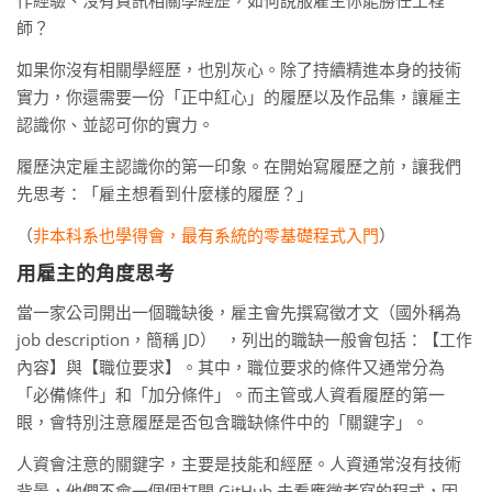
師？
如果你沒有相關學經歷，也別灰心。除了持續精進本身的技術
實力，你還需要一份「正中紅心」的履歷以及作品集，讓雇主
認識你、並認可你的實力。
履歷決定雇主認識你的第一印象。在開始寫履歷之前，讓我們
先思考：「雇主想看到什麼樣的履歷？」
（
非本科系也學得會，最有系統的零基礎程式入門
）
用雇主的角度思考
當一家公司開出一個職缺後，雇主會先撰寫徵才文（國外稱為
job description，簡稱 JD） ，列出的職缺一般會包括：【工作
內容】與【職位要求】。其中，職位要求的條件又通常分為
「必備條件」和「加分條件」。而主管或人資看履歷的第一
眼，會特別注意履歷是否包含職缺條件中的「關鍵字」。
人資會注意的關鍵字，主要是技能和經歷。人資通常沒有技術
背景，他們不會一個個打開 GitHub 去看應徵者寫的程式，因