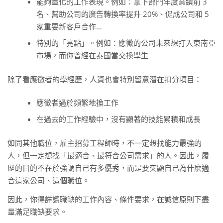
能夠量化的工作表現。例如：拿下部門年度業績前 3
名、幫助公司的廣告轉換率提升 20%、促成公司和 5
家重要新客戶合作…
特別的「亮點」。例如：應徵的公司未來想打入東南亞
市場，而你曾經在泰國當交換學生
除了看應徵者的學經歷，人資也會特別留意潛在扣分項目：
應徵者過於頻繁地換工作
在過去的工作經驗中，沒有顯著的技能累積和成長
如同其他職位，雇主招募工程師時，不一定想找能力最強的
人，但一定想找「最適合、最符合公司需求」的人。因此，履
歷的目的不在於強調自己有多優秀，而是要突顯自己為什麼適
合這家公司、這個職位。
因此，你得詳讀職缺的工作內容、條件要求，在誠信原則下盡
量滿足職缺要求。