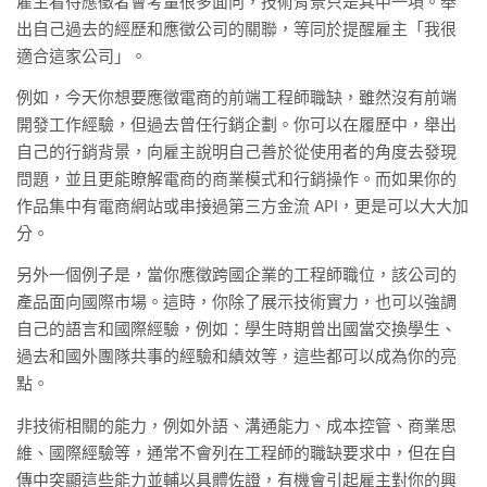
雇主看待應徵者會考量很多面向，技術背景只是其中一項。舉
出自己過去的經歷和應徵公司的關聯，等同於提醒雇主「我很
適合這家公司」。
例如，今天你想要應徵電商的前端工程師職缺，雖然沒有前端
開發工作經驗，但過去曾任行銷企劃。你可以在履歷中，舉出
自己的行銷背景，向雇主說明自己善於從使用者的角度去發現
問題，並且更能瞭解電商的商業模式和行銷操作。而如果你的
作品集中有電商網站或串接過第三方金流 API，更是可以大大加
分。
另外一個例子是，當你應徵跨國企業的工程師職位，該公司的
產品面向國際市場。這時，你除了展示技術實力，也可以強調
自己的語言和國際經驗，例如：學生時期曾出國當交換學生、
過去和國外團隊共事的經驗和績效等，這些都可以成為你的亮
點。
非技術相關的能力，例如外語、溝通能力、成本控管、商業思
維、國際經驗等，通常不會列在工程師的職缺要求中，但在自
傳中突顯這些能力並輔以具體佐證，有機會引起雇主對你的興