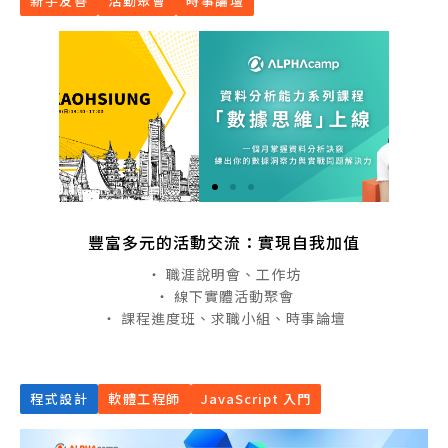
新手友善
活動聚會
時事論壇
豐富多元的活動交流：實現自我加值
・ 職涯說明會、工作坊
・ 線下實體活動聚會
・ 課程進度班、求職小組、時事論壇
程式設計
軟體工程師
JavaScript 入門