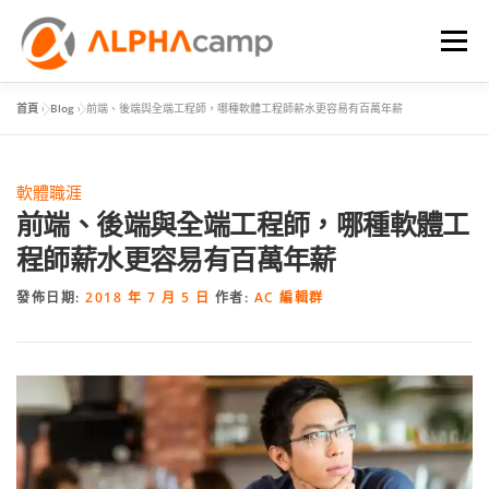
選單
首頁
»
Blog
»
前端、後端與全端工程師，哪種軟體工程師薪水更容易有百萬年薪
首頁
課程內容
學習體驗
成效
BLOG
軟體職涯
FAQ
前端、後端與全端工程師，哪種軟體工
程師薪水更容易有百萬年薪
發佈日期:
2018 年 7 月 5 日
作者:
AC 編輯群