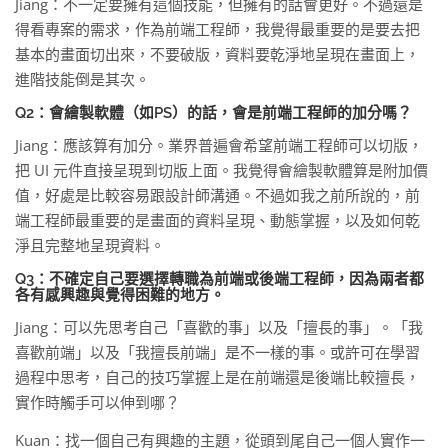
Jiang：不一定要擁有這個技能，但擁有的話會更好。不過還是
得看專案的需求，作為前端工程師，我覺得最重要的是要去把
基本的畫面切出來，不要破版，資料要乾淨地呈現在畫面上，
進階技能倒是其次。
Q2：會繪製軟體（如PS）的話，會是前端工程師的加分嗎？
Jiang：應該算有加分。業界普遍會希望前端工程師可以切版，
把 UI 元件直接呈現到切版上面。我覺得會繪製軟體算是附加價
值，好處是比較容易跟設計師溝通。不過如我之前所說的，前
端工程師最重要的是畫面的資料呈現、動態掌握，以及如何乾
淨且完整地呈現資料。
Q3：不確定自己要選擇轉職為前端或後端工程師，因為兩者都
各有感興趣與覺得困難的地方。
Jiang：可以先思考自己「喜歡的事」以及「擅長的事」。「我
喜歡前端」以及「我擅長前端」是不一樣的事。或許可在學習
過程中思考，自己的技巧掌握上是在前端還是後端比較擅長，
實作時觸手可以伸到哪？
Kuan：找一個自己有興趣的主題，從頭到尾自己一個人實作一