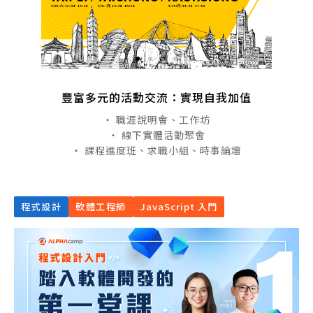
豐富多元的活動交流：實現自我加值
・ 職涯說明會、工作坊
・ 線下實體活動聚會
・ 課程進度班、求職小組、時事論壇
程式設計
軟體工程師
JavaScript 入門