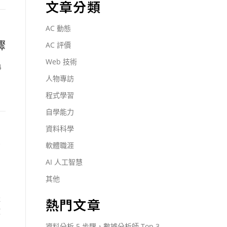
文章分類
AC 動態
驟
AC 評價
Web 技術
4
人物專訪
。
程式學習
自學能力
資料科學
驗
軟體職涯
AI 人工智慧
其他
產
熱門文章
數
資料分析 5 步驟，數據分析師 Top 3