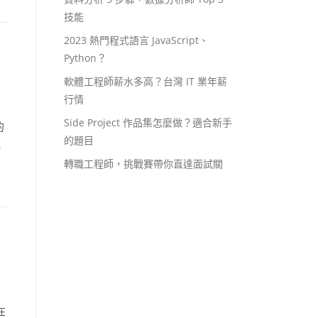
技能
2023 熱門程式語言 JavaScript、
Python？
職
軟體工程師薪水多高？台灣 IT 業年薪
行情
Side Project 作品集怎麼做？適合新手
的
的題目
域
，
轉職工程師，挑戰賽帶你直達面試關
在