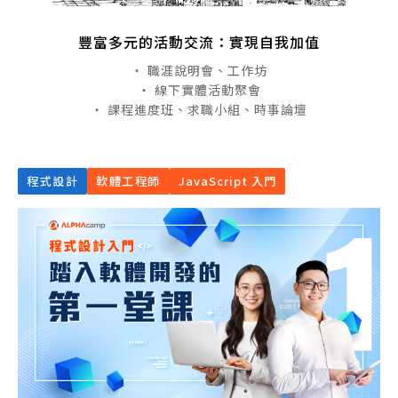
豐富多元的活動交流：實現自我加值
・ 職涯說明會、工作坊
・ 線下實體活動聚會
・ 課程進度班、求職小組、時事論壇
程式設計
軟體工程師
JavaScript 入門