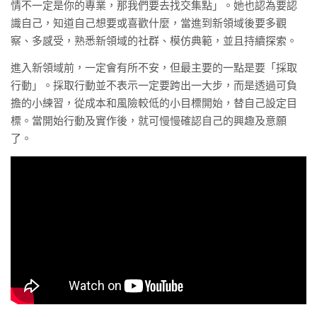
情不一定是你的專業，那我們要去找交集點」。她也認為要認
識自己，知道自己想要或喜歡什麼，當進到新領域後要多觀
察、多感受，熟悉新領域的社群、模仿典範，並且持續探索。
進入新領域前，一定會有所不安，但最主要的一點是要「採取
行動」。採取行動並不表示一定要跨出一大步，而是透過可負
擔的小練習，從成本和風險較低的小目標開始，替自己設定目
標。當開始行動及實作後，就可慢慢確認自己的興趣及意願
了。