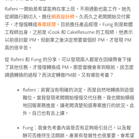
Rafeni 一開始是希望能夠在家上班，不用通勤也能工作。她先
從網路行銷切入，擔任
網頁設計師
，久而久之老闆開始交付案
子，才慢慢轉成
專案經理
，目前擔任產品經理。Fung 則是軟體
工程師出身，之前是 iCook 和 CakeResume 的工程師，他表示
以前很討厭 PM，但創業之後決定想要當個好 PM，才發現 PM
真的很辛苦。
從 Rafeni 和 Fung 的分享，可以發現兩人都是在因緣際會下接
了其他任務，才慢慢轉換成 PM。那麼當機會來到眼前，該怎麼
調適轉換的過程？而決定轉做PM前，又有哪些考量？
Rafeni：其實沒有明確的決定，而是自然地轉換到這個
職位。當我發現老闆開始慢慢交代任務，我也開始積極
地回報業務進度，讓老闆清楚知道專案進行的狀況。此
外，自己也有去上課。
Fung：我會先考量內容是否有足夠吸引自己，以及報
酬可否維持生活開銷。產業有發展性也很重要，會希望