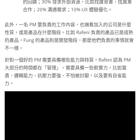
的回饋；30% 尋求外部資源，比如找誰背書、找異業
合作；20% 溝通需求；10% UX 體驗優化。
此外，一名 PM 要負責的工作內容，也端看加入的公司是什麼
性質，或是產品在什麼階段。比如 Rafeni 負責的產品已是成熟
的產品，Fung 的產品則是開發階段，那麼他們負責的事情就會
不一樣。
針對一個好的 PM 需要具備哪些能力與特質，Rafeni 認為 PM
大部分的時間都在「管理」，需要具備一些軟實力，比如當
責、邏輯能力、抗壓力要強、不怕被討厭，以及要有自省能
力。