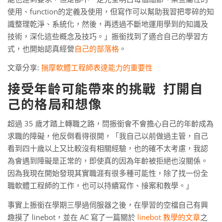
使用、function的定義及使用，但寫作可以幫助我習把零碎的知
識整理乾淨、系統化，然後，再透過不斷地運用學到的知識及
技術，深化這些概念及技巧。」振銜找到了適合自己的學習方
式，也開始認真經營
自己的部落格
。
文章分享:
揣摩軟體工程師表達能力的重要性
接受年齡可能帶來的挑戰 打開自
己的格局和想像
超過 35 歲才踏上轉職之路，問振銜會不會擔心自己的年齡成為
求職的障礙，他反倒看得很開，「我自己以前做過主管，自己
看到四十歲以上又比較沒有相關經驗，也的確不太考慮，我認
為會遇到障礙是正常的，即使真的因為年齡被拒絕也沒關係。
因為我現在開始發現其實職涯有很多種可能性，除了找一份全
職軟體工程師的工作，也可以持續寫作、接案和教學。」
事實上振銜在學期三學過伺服器之後，在學習的空檔自己有興
趣摸了 linebot，並在 AC 寫了一篇關於
linebot 教學的文章
之