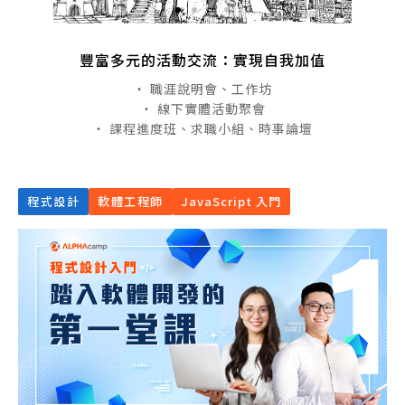
豐富多元的活動交流：實現自我加值
・ 職涯說明會、工作坊
・ 線下實體活動聚會
・ 課程進度班、求職小組、時事論壇
程式設計
軟體工程師
JavaScript 入門