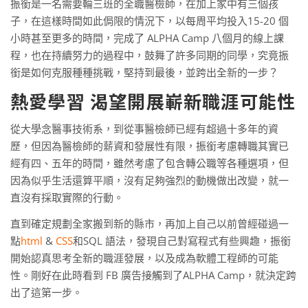
振銜是一名需要輪三班的全職醫檢師，在加上家中有三個孩
子，在這樣時間如此侷限的情況下，以每周平均投入15-20 個
小時甚至更多的時間，完成了 ALPHA Camp 八個月的線上課
程，也在持續努力的過程中，鼓舞了許多同期的同學，究竟振
銜是如何克服種種挑戰，堅持到最後，並跨出全新的一步？
熱愛學習 渴望開展嶄新職涯可能性
從大學念醫事技術系，到從事醫檢師已經有超過十多年的資
歷，但因為醫檢師的薪資和發展性有限，振銜考慮轉職其實已
經有四、五年的時間，雖然考慮了包含轉公職等各種選項，但
因為似乎生活還算平順，沒有足夠強烈的動機做出改變，就一
直沒有採取實際的行動。
直到確定規劃全家搬到新的縣市，再加上自己以前曾經碰過一
點
html
&
CSS
和SQL 語法，發現自己對寫程式有些興趣，振銜
開始認真思考全新的職涯發展，以及成為軟體工程師的可能
性。剛好在此時看到 FB 廣告接觸到了ALPHA Camp，就決定跨
出了這第一步。