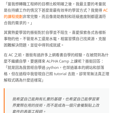
「當我想轉職工程師的目標比較明確之後，我最主要的考量就
是在持續工作的情況下甚麼是最有效率的學習方式？我覺得
AC
的課程規劃
非常完整，而且像是助教制和班級進度制都還滿符
合我的需求的。」
其實熱愛學習的振銜對於自學並不陌生，喜愛探索各式各樣新
事物的他，不管是木工還是水電，相當習慣自己找資源，克服
困難解決問題，並從中得到成就感。
在 AC 之前，振銜有過許多上網看書自學的經驗，在被問到為什
麼不繼續自學，要選擇來 ALPHA Camp 上課呢？振銜回答：
「就是因為我曾經自學過 python，也架過基本的網站和部落
格，但在過程中我發現自己照 tutorial 去跑，卻常常無法真正理
解程式碼為什麼這樣寫」
我希望自己能夠有扎實的基礎，也希望自己能學習業
界實際在用的技術，而不是成為一個只會複製貼上改
套件的表面工程師。