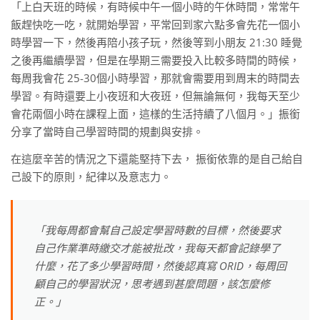
「上白天班的時候，有時候中午一個小時的午休時間，常常午
飯趕快吃一吃，就開始學習，平常回到家六點多會先花一個小
時學習一下，然後再陪小孩子玩，然後等到小朋友 21:30 睡覺
之後再繼續學習，但是在學期三需要投入比較多時間的時候，
每周我會花 25-30個小時學習，那就會需要用到周末的時間去
學習。有時還要上小夜班和大夜班，但無論無何，我每天至少
會花兩個小時在課程上面，這樣的生活持續了八個月。」振銜
分享了當時自己學習時間的規劃與安排。
在這麼辛苦的情況之下還能堅持下去， 振銜依靠的是自己給自
己設下的原則，紀律以及意志力。
「我每周都會幫自己設定學習時數的目標，然後要求
自己作業準時繳交才能被批改，我每天都會記錄學了
什麼，花了多少學習時間，然後認真寫 ORID，每周回
顧自己的學習狀況，思考遇到甚麼問題，該怎麼修
正。」