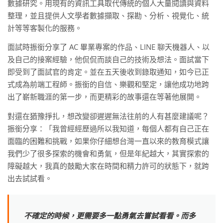
數據研究。用現有的資訊工具取代傳統的個人大量閱讀與資料
整理，並且提供人文學者數據擷取、探勘、分析、視覺化、統
計等等客製化的服務。
面試時振銜分享了 AC 畢業專案的作品、LINE 聊天機器人、以
及自己的接案經驗，他侃侃而談自己的技術及想法。面試當下
即受到了面試官的肯定。並在五天後收到錄取通知，如今已正
式成為前端工程師。振銜的自信、樂觀和堅定，讓他成功地跨
出了嶄新職涯的第一步，而更精彩的故事還在等著他展開。
對還在猶豫掙扎，想改變卻遲遲無法往前的人有甚麼建議呢？
振銜分享：「我曾經經歷過所以我知道，每個人都有自己正在
面臨的困難和挑戰，如果你仔細想台灣一直以來的教育模式讓
我們少了很多探索的機會和勇氣，但是年紀越大，其實探索的
障礙越大，我真的鼓勵大家在時間和精力許可的狀態下，就跨
出去試試看。
不確定的時候，更需要多一點勇氣去嘗試看看。而多