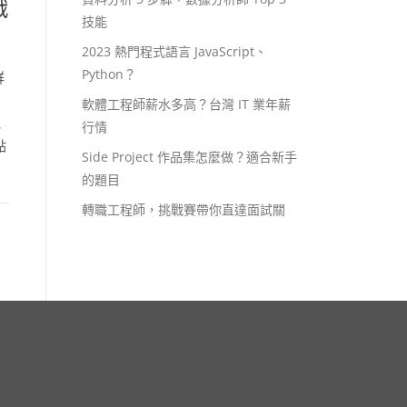
戰
技能
2023 熱門程式語言 JavaScript、
Python？
群
了
軟體工程師薪水多高？台灣 IT 業年薪
他
行情
點
Side Project 作品集怎麼做？適合新手
的題目
轉職工程師，挑戰賽帶你直達面試關