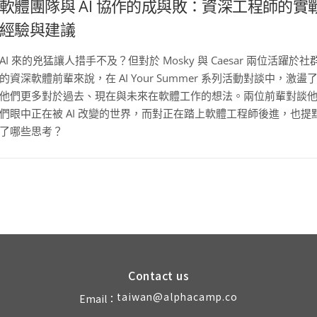
軟體團隊與 AI 協作的成與敗：資深工程師的實
經驗與建議
AI 來的兇猛讓人措手不及？但對於 Mosky 與 Caesar 兩位活躍於社
的資深軟體前輩來說，在 AI Your Summer 系列活動對談中，激盪
他們更多對於過去、現在與未來在軟體工作的想法。兩位前輩對談
們眼中正在被 AI 改變的世界，而對正在踏上軟體工程師後進，也提
了哪些思考？
Contact us
taiwan@alphacamp.co
Email：