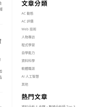
文章分類
些
的經
AC 動態
AC 評價
Web 技術
人物專訪
實
程式學習
自學能力
驗
資料科學
用
軟體職涯
如
AI 人工智慧
品
其他
熱門文章
資料分析 5 步驟，數據分析師 Top 3