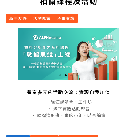
相關課程及活動
新手友善
活動聚會
時事論壇
豐富多元的活動交流：實現自我加值
・ 職涯說明會、工作坊
・ 線下實體活動聚會
・ 課程進度班、求職小組、時事論壇