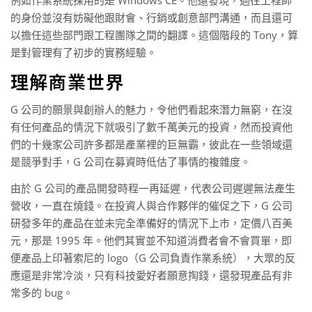
例如作業系統採用的是 Windows CE。他還發現，過往工程師
的身份並沒有妨礙他跟財會、行銷或創意部門溝通，而且還可
以擔任這些部門跟工程團隊之間的翻譯。這個階段的 Tony，算
是對管理有了初步的實務經驗。
理解商業世界
G 公司的願景與創辦人的魅力，令他們看起來潛力無窮，在沒
有任何產品的情況下就吸引了數千萬美元的投資，然而投資他
們的十幾家公司許多都是產業裡的巨無霸，彼此在一些領域還
是競爭對手，G 公司在募資時低估了事情的複雜度。
由於 G 公司的產品開發時程一再延遲，代表公司遲遲無法產生
營收，一直在燒錢。在投資人與合作夥伴的催促之下，G 公司
研發多年的產品在並未完全準備好的情況下上市，定價八百美
元，那是 1995 年。他們其實並不知道消費者會不會買單，即
便產品上印著索尼的 logo（G 公司負責作業系統），大眾的反
應還是非常冷淡，只有科技愛好者願意掏錢，還發現產品有非
常多的 bug。