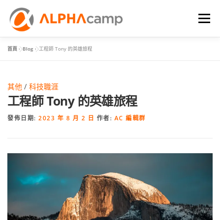
選單
首頁
»
Blog
»
工程師 Tony 的英雄旅程
首頁
課程內容
學習體驗
成效
BLOG
其他
/
科技職涯
FAQ
工程師 Tony 的英雄旅程
發佈日期:
2023 年 8 月 2 日
作者:
AC 編輯群