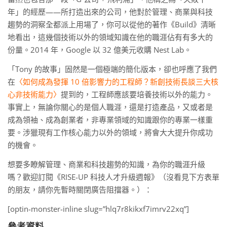
年」的經歷——所打造出來的公司，他對於管理、商業與科技
趨勢的洞察全都派上用場了，你可以從他的著作《Build》清晰
地看出，這幾個技術以外的領域知識在他的職涯佔有有多大的
份量。2014 年，Google 以 32 億美元收購 Nest Lab。
「Tony 的故事」固然是一個極端的簡化版本，卻也呼應了我們
在
〈如何成為發揮 10 倍影響力的工程師？新創技術長談三大核
心非技術能力〉
提到的，工程師應該要培養技術以外的能力。
事實上，無論你關心的是個人職涯，還是打造產品，又或者是
成為領袖、成為創業者，非專業領域的知識跟你的專業一樣重
要。涉獵現有工作核心能力以外的領域，將會大大提升你成功
的機會。
想要多瞭解管理、商業和科技趨勢的知識，為你的職涯升級
嗎？歡迎訂閱《RISE-UP 科技人才升級週報》（沒看見下方表單
的朋友，請你先暫時關閉廣告阻擋器。）：
[optin-monster-inline slug=”hlq7r8kikxf7imrv22xq”]
參考資料