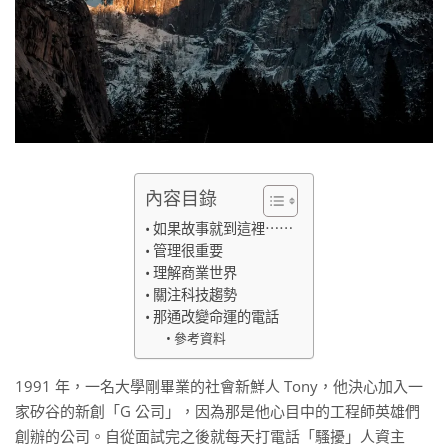
內容目錄
如果故事就到這裡⋯⋯
管理很重要
理解商業世界
關注科技趨勢
那通改變命運的電話
參考資料
1991 年，一名大學剛畢業的社會新鮮人 Tony，他決心加入一
家矽谷的新創「G 公司」，因為那是他心目中的工程師英雄們
創辦的公司。自從面試完之後就每天打電話「騷擾」人資主