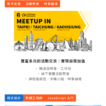
新手友善
活動聚會
時事論壇
豐富多元的活動交流：實現自我加值
・ 職涯說明會、工作坊
・ 線下實體活動聚會
・ 課程進度班、求職小組、時事論壇
程式設計
軟體工程師
JavaScript 入門