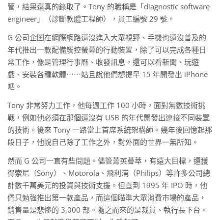
管，結果還真的錄取了。Tony 的職稱是「diagnostic software
engineer」（診斷軟體工程師），員工編號 29 號。
G 公司企圖在網際網路還沒進入大眾視野、手機也還沒普及的
年代推出一款配備觸控螢幕的行動裝置，除了可以完成各種日
常工作，像是管理行事曆、收發訊息，還可以看新聞、玩遊
戲、安裝各種軟體⋯⋯姑且說他們想提早 15 年開發出 iPhone
吧。
Tony 非常努力工作，他每週工作 100 小時，面對無數技術挑
戰，例如他必須在那個還沒有 USB 的年代開發出連接不同裝置
的技術。後來 Tony 一路當上首席系統架構師。幾年後回憶起那
段日子，他說自己除了工作之外，對外面的世界一無所知。
然而 G 公司一直有些問題。儘管菁英薈萃，有遠大目標，還獲
得索尼（Sony）、Motorola、飛利浦（Philips）等許多公司總
計數千萬美元的投資與技術支援。但直到 1995 年 IPO 時，他
們只勉強推出第一款產品，而這個瞄準大眾消費市場的產品，
銷售量是悲慘的 3,000 部。隨之而來的是裁員、執行長下台。