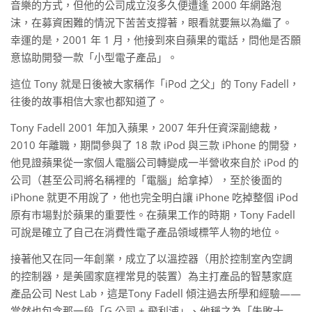
音樂的方式，但他的公司成立沒多久便遭逢 2000 年網路泡
沫，在募資困難的情況下苦苦支撐著，眼看就要無以為繼了。
幸運的是，2001 年 1 月，他接到來自蘋果的電話，問他是否願
意協助開發一款「小型電子產品」。
這位 Tony 就是日後被大家稱作「iPod 之父」的 Tony Fadell，
往後的故事相信大家也都知道了。
Tony Fadell 2001 年加入蘋果，2007 年升任資深副總裁，
2010 年離職，期間參與了 18 款 iPod 與三款 iPhone 的開發，
他見證蘋果從一家個人電腦公司轉變成一半營收來自於 iPod 的
公司（甚至公司將名稱裡的「電腦」給拿掉），至於後面的
iPhone 就更不用說了，他也完全明白讓 iPhone 吃掉整個 iPod
原有市場對於蘋果的重要性。在蘋果工作的時期，Tony Fadell
可說是確立了自己在消費性電子產品領域標竿人物的地位。
接著他又在同一年創業，成立了以溫控器（用於控制室內空調
的控制器，是美國家庭裡常見的裝置）為主打產品的智慧家庭
產品公司 Nest Lab，這是Tony Fadell 傾注過去所學和經驗——
當然也包含那一段「G 公司 + 飛利浦」、他稱之為「失敗十