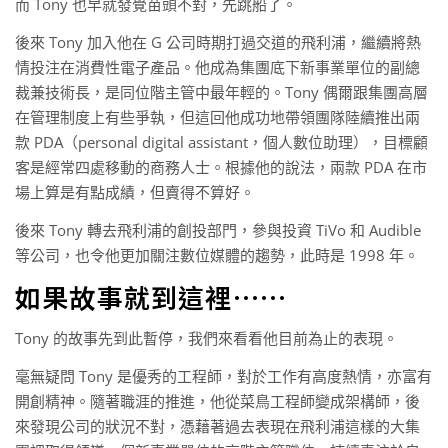
而 Tony 也早就發覺苗頭不對，先跳船了。
後來 Tony 加入他在 G 公司時期打過交道的飛利浦，繼續將熱
情投注在消費性電子產品。他成為集團底下新事業單位的副總
裁兼技術長，是同位階主管中最年輕的。Tony 偶爾跟集團高層
在管理制度上有些爭執，但這回他成功地帶領團隊陸續推出兩
款 PDA（personal digital assistant，個人數位助理），目標顧
客是經常四處移動的商務人士。根據他的說法，兩款 PDA 在市
場上算是有點成績，但賣得不算好。
後來 Tony 轉去飛利浦的創投部門，參與投資 TiVo 和 Audible
等公司，也令他更加關注數位媒體的趨勢，此時是 1998 年。
如果故事就到這裡⋯⋯
Tony 的故事先到此暫停，我們來看看他目前為止的表現。
毫無疑問 Tony 是優秀的工程師，對於工作有高度熱情，亦富有
開創精神。隨著職涯的推進，他從菜鳥工程師變成架構師，後
來發現公司的狀況不對，憑藉著過去表現在飛利浦這樣的大集