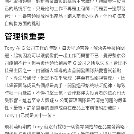
團裡取得領導一個新事業單位的高階主管職位，持續專注於自
己的熱情所在，只是他的工作不再是工程師，而是要一邊學習
管理，一邊帶領團隊推出產品，踏入商業的世界，但也初嚐來
自銷售方面的挑戰。
管理很重要
Tony 在 G 公司工作的時期，每天埋頭苦幹，解決各種技術問
題，起初因為可以跟偶像們一起工作而興奮不已，覺得整家公
司酷到不行。但事後他領悟到當年 G 公司之所以失敗，管理不
佳是主因之一。由創辦人領導的產品開發團隊熱愛嘗試新點
子、專注於研發，但是不在乎管理（甚至有點鄙視管理），因
此儘管團隊成員各個都是高手，開發過程始終缺乏紀律，導致
時程一再延誤，不僅打擊士氣，合作夥伴與投資者的信心也大
受影響。這甚至令人懷疑 G 公司管理團隊是否清楚問題的嚴重
性。最後，許多重要的團隊成員在產品上市前後紛紛離開，
Tony 自己就是其中一位。
飛利浦時期的 Tony 就沒有採取一切從零開始的產品開發策略，