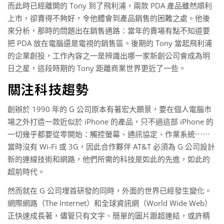
而此時已經離開的 Tony 到了飛利浦，兩款 PDA 產品雖然順利
上市，卻賣得不夠好，令他體會到產品銷售的困難之處。他後
來分析，那時的問題出在銷售通路：當年的賣場有點不知道要
把 PDA 放在電腦還是電視的銷售區。後期的 Tony 當起飛利浦
的企業創投，工作內容之一是辨識出哪一家新創公司會成為明
日之星，這段時期的 Tony 距離商業世界更近了一些。
關注科技趨勢
創辦於 1990 年的 G 公司原本有著宏大願景，要在個人電腦市
場之外打造一款近似於 iPhone 的產品，只不過這部 iPhone 的
一切幾乎都要從零開始：觸控螢幕、通訊協定、作業系統⋯⋯
當時沒有 Wi-Fi 或 3G，因此合作夥伴 AT&T 必須為 G 公司設計
新的連線技術和網路，他們所需的科技是如此的先進，如此的
超前時代。
然而就在 G 公司埋首研發的同時，外面的世界已經發生變化。
網際網路（The Internet）和全球資訊網（World Wide Web）
正快速成長著，儘管只有文字、簡單的圖片跟超連結，或許精