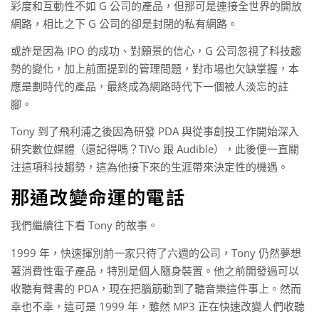
彩度和互動性不如 G 公司的產品，但那可是連接全世界的開放
網路，相比之下 G 公司的卻是封閉的私有網路。
或許是因為 IPO 的成功、對願景的信心，G 公司忽視了科技趨
勢的變化，加上前面提到的管理問題，對市場也欠缺掌握，本
應是劃時代的產品，最終成為網路時代下一個被人淡忘的註
腳。
Tony 到了飛利浦之後因為研發 PDA 與從事創投工作開始深入
研究數位媒體（還記得嗎？TiVo 跟 Audible），此後便一直關
注這項科技趨勢，這為他接下來的生涯帶來決定性的機遇。
那通改變命運的電話
我們繼續往下看 Tony 的故事。
1999 年，快速揮別前一家只待了六週的公司，Tony 仍然夢想
著消費性電子產品，特別是個人隨身裝置。他之前開發過可以
收聽有聲書的 PDA，現在把腦筋動到了聽音樂這件事上。然而
幸也不幸，這可是 1999 年，雖然 MP3 正在快速改變人們收聽