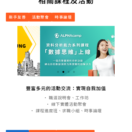
新手友善
活動聚會
時事論壇
豐富多元的活動交流：實現自我加值
・ 職涯說明會、工作坊
・ 線下實體活動聚會
・ 課程進度班、求職小組、時事論壇