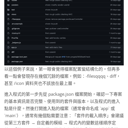
以這個例子來說，第一眼會覺得檔案配置蠻結構化的。但再多
看一點會發現存在幾個冗餘的檔案，例如：-filesqqqq、diff，
甚至 /icon 資料夾也不該放在最上層。
進入程式的第一步先從 package.json 檔案開始，確認一下專案
的基本資訊是否完整、使用到的套件與版本，以及程式的進入
點是什麼。然後打開進入點的檔案（通常會命名成 `app` 或
`main`），通常有幾個點需要注意：「套件的載入順序」會建議
從第三方套件 → 自定義的模組 → 程式內的變數這樣順序定