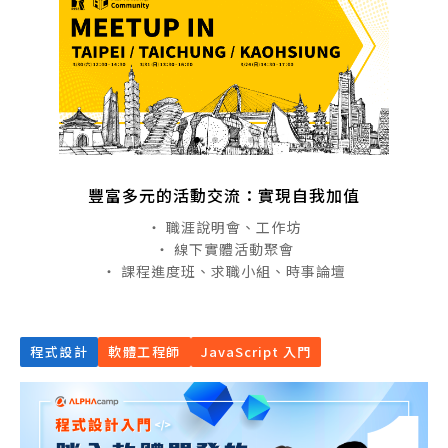
豐富多元的活動交流：實現自我加值
・ 職涯說明會、工作坊
・ 線下實體活動聚會
・ 課程進度班、求職小組、時事論壇
程式設計
軟體工程師
JavaScript 入門