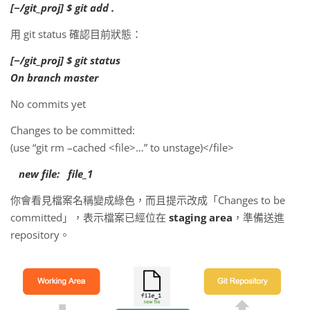
[~/git_proj] $ git add .
用 git status 確認目前狀態：
[~/git_proj] $ git status
On branch master
No commits yet
Changes to be committed:
(use “git rm –cached <file>…” to unstage)</file>
new file: file_1
你會看見檔案名稱變成綠色，而且提示改成「Changes to be
committed」，表示檔案已經位在
staging area
，準備送進
repository。