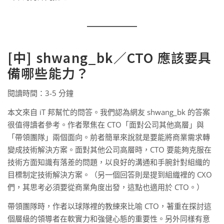
[中] shwang_bk／CTO 應該要具
備哪些能力？
閱讀時間：3-5 分鐘
本文來自 iT 邦幫忙的問答。我們認為網友 shwang_bk 的答案
很值得讀者參考。作者聚焦在 CTO「面對公司其他高層」與
「帶領團隊」兩個面向。前者簡單來說就是要能將商業需求轉
變成技術解決方案。面對其他公司高層時，CTO 要能夠克服在
技術方面知識有落差的問題，以良好的溝通和手腕針對組織的
目標制定技術解決方案。（另一個回答則是提到組織裡的 CXO
們，其思考必須要從商業角度出發，這點也適用於 CTO。）
帶領團隊時，作者以球隊裡的教練來比喻 CTO，著重在探討這
個層級的領導者在軟實力和強健心態的重要性。另外同樣有意