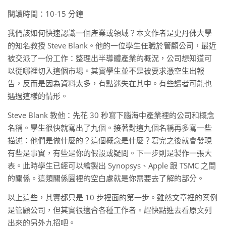
閱讀時間：10-15 分鐘
我們該如何快速認識一個產業或領域？本文作者是史丹佛大學
的知名教授 Steve Blank。他的一位學生任職於管顧公司，最近
被交派了一份工作：整理出半導體產業的概況，公司想知道可
以從哪裡切入這個市場。其實學生並不是被要求憑空生出報
告，反而是因為資料太多，有點迷失在其中。有些讀者可能也
遇過這樣的情形。
Steve Blank 教他：先花 30 秒寫下腦海中產業裡的公司和概念
名稱。學生很快就寫出了九個。接著對這九個名稱再多寫一些
描述：他們是做什麼的？這個概念是什麼？寫完之後就會發現
有些是事實，有些是你的假設或疑問。下一步則是製作一張大
表。此時學生已經可以繪製出 Synopsys、Apple 跟 TSMC 之間
的關係。這類關係圖裡的空白處就是你需要去了解的部分。
以上這些，其實都只是 10 步裡面的第一步。雖然文章裡的案例
是管顧公司，但其實很適合各種工作者。趕快點進去看原文列
出來的另外九招吧。