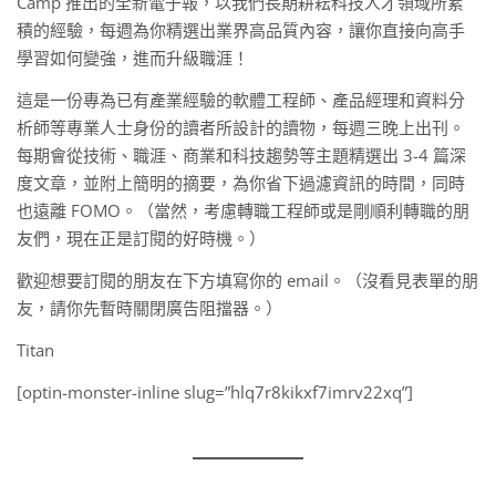
Camp 推出的全新電子報，以我們長期耕耘科技人才領域所累
積的經驗，每週為你精選出業界高品質內容，讓你直接向高手
學習如何變強，進而升級職涯！
這是一份專為已有產業經驗的軟體工程師、產品經理和資料分
析師等專業人士身份的讀者所設計的讀物，每週三晚上出刊。
每期會從技術、職涯、商業和科技趨勢等主題精選出 3-4 篇深
度文章，並附上簡明的摘要，為你省下過濾資訊的時間，同時
也遠離 FOMO。（當然，考慮轉職工程師或是剛順利轉職的朋
友們，現在正是訂閱的好時機。）
歡迎想要訂閱的朋友在下方填寫你的 email。（沒看見表單的朋
友，請你先暫時關閉廣告阻擋器。）
Titan
[optin-monster-inline slug=”hlq7r8kikxf7imrv22xq”]