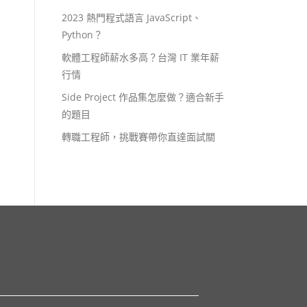
2023 熱門程式語言 JavaScript、
Python？
軟體工程師薪水多高？台灣 IT 業年薪
行情
Side Project 作品集怎麼做？適合新手
的題目
轉職工程師，挑戰賽帶你直達面試關