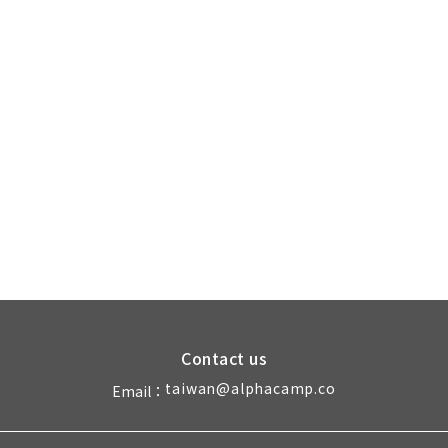
Contact us
taiwan@alphacamp.co
Email：