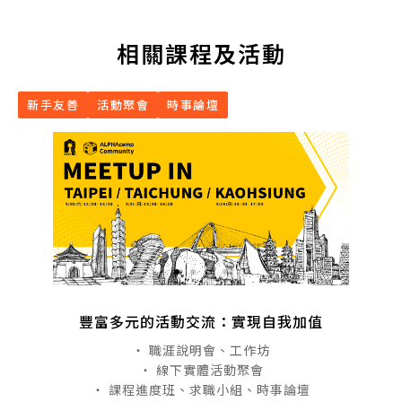
相關課程及活動
新手友善
活動聚會
時事論壇
豐富多元的活動交流：實現自我加值
・ 職涯說明會、工作坊
・ 線下實體活動聚會
・ 課程進度班、求職小組、時事論壇