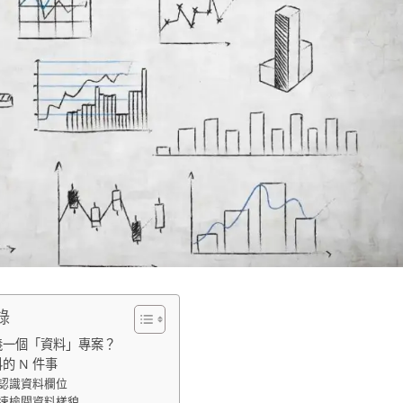
錄
義一個「資料」專案？
的 N 件事
先認識資料欄位
快速檢閱資料樣貌