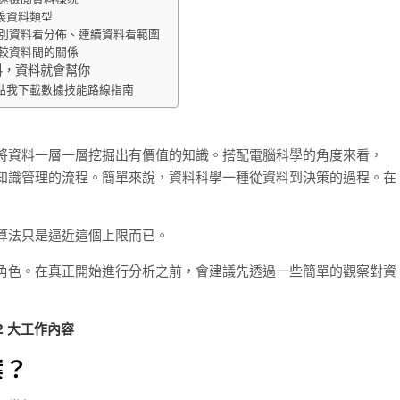
義資料類型
類別資料看分佈、連續資料看範圍
比較資料間的關係
料，資料就會幫你
點我下載數據技能路線指南
將資料一層一層挖掘出有價值的知識。搭配電腦科學的角度來看，
知識管理的流程。簡單來說，資料科學一種從資料到決策的過程。在
算法只是逼近這個上限而已。
角色。在真正開始進行分析之前，會建議先透過一些簡單的觀察對資
與 2 大工作內容
案？