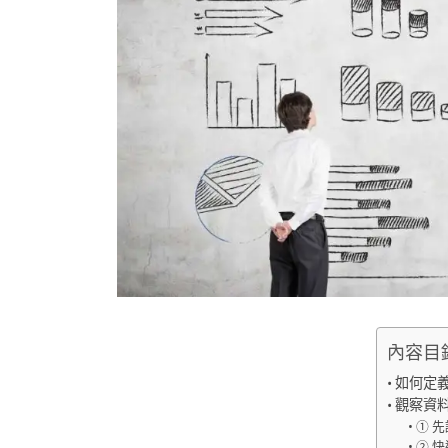
內容目
如何定
觀察資料
① 
② 