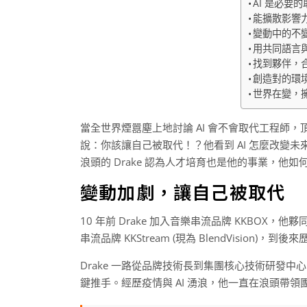
AI 是必要
能擴散影響
變動中的不
用共同語言
找到夥伴，
創造對的環
世界在變，
當全世界煙囂塵上地討論 AI 會不會取代工程師，頂尖跨國科
說：你該讓自己被取代！？他看到 AI 怎麼改變
浪頭的 Drake 認為人才培育也是他的事業，他如何與
變動加劇，讓自己被取代
10 年前 Drake 加入音樂串流品牌 KKBOX
串流品牌 KKStream (現為 BlendVision)，到
Drake 一路從品牌技術長到集團核心技術研發中心 (Ad
鍵推手。經歷疫情與 AI 湧浪，他一直在浪頭帶