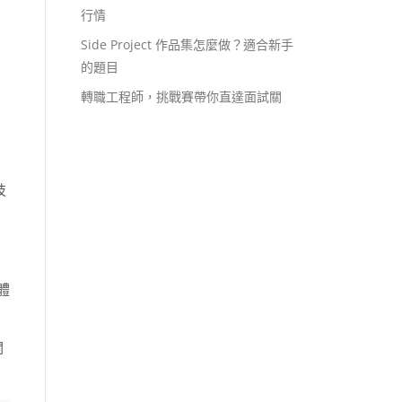
行情
Side Project 作品集怎麼做？適合新手
的題目
轉職工程師，挑戰賽帶你直達面試關
技
體
關