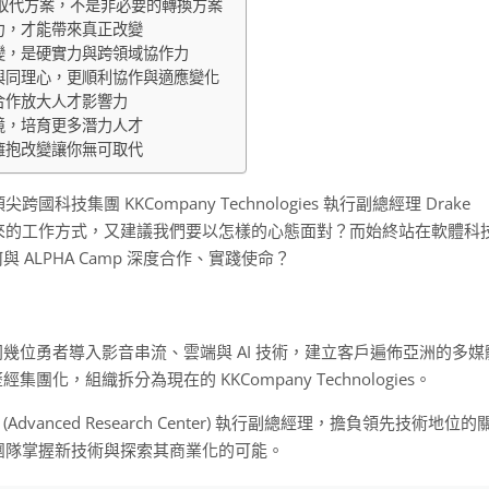
的取代方案，不是非必要的轉換方案
力，才能帶來真正改變
變，是硬實力與跨領域協作力
與同理心，更順利協作與適應變化
合作放大人才影響力
境，培育更多潛力人才
擁抱改變讓你無可取代
技集團 KKCompany Technologies 執行副總經理 Drake
未來的工作方式，又建議我們要以怎樣的心態面對？而始終站在軟體科
 ALPHA Camp 深度合作、實踐使命？
，他夥同幾位勇者導入影音串流、雲端與 AI 技術，建立客戶遍佈亞洲的多媒
後來歷經集團化，組織拆分為現在的 KKCompany Technologies。
vanced Research Center) 執行副總經理，擔負領先技術地位的
領團隊掌握新技術與探索其商業化的可能。