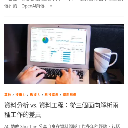
傳》的「OpenAI前傳」。
其他
/
技術力
/
數據力
/
科技職涯
/
資料科學
資料分析 vs. 資料工程：從三個面向解析兩
種工作的差異
AC 助教 Shu-Ting 分享自身在資料領域工作多年的經驗，包括